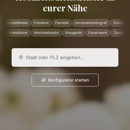
eurer Nähe
ailtheke
Fotobox
Floristik
Hochzeitsfotograf
Videograf
Tra
Konditorei
Hochzeitsauto
Visagistin
Feuerwerk
Zauberer
Ki
Konfigurator starten