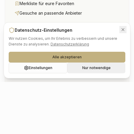
Merkliste für eure Favoriten
Gesuche an passende Anbieter
Mehr erfahren
Datenschutz-Einstellungen
Wir nutzen Cookies, um Ihr Erlebnis zu verbessern und unsere
Dienste zu analysieren.
Datenschutzerklärung
Alle akzeptieren
Einstellungen
Nur notwendige
Für Anbieter
Werde von tausenden Brautpaaren gefunden und
erhalte passende Anfragen.
Kostenlos sichtbar werden
Passende Gesuche erhalten