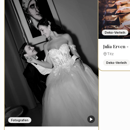
Deko-Verleih
Julia Erven -
Titz
Deko-Verleih
Fotografen