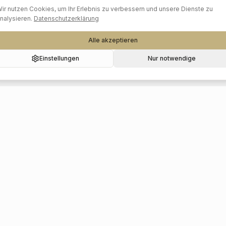
ir nutzen Cookies, um Ihr Erlebnis zu verbessern und unsere Dienste zu
nalysieren.
Datenschutzerklärung
Alle akzeptieren
Einstellungen
Nur notwendige
Beliebte Kategorien
Hochzeitslocations
Foto & Video
Musik & DJs
Floristik & Deko
Catering
Haare & Make-up
Mode & Schmuck
Hochzeitsplanung