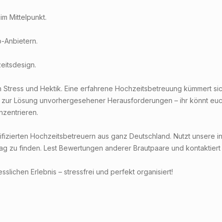
m Mittelpunkt.
.
-Anbietern.
eitsdesign.
von Stress und Hektik. Eine erfahrene Hochzeitsbetreuung kümmert si
 zur Lösung unvorhergesehener Herausforderungen – ihr könnt euch 
nzentrieren.
ifizierten Hochzeitsbetreuern aus ganz Deutschland. Nutzt unsere int
g zu finden. Lest Bewertungen anderer Brautpaare und kontaktiert 
lichen Erlebnis – stressfrei und perfekt organisiert!