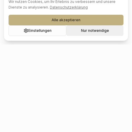
Wir nutzen Cookies, um Ihr Erlebnis zu verbessern und unsere
Dienste zu analysieren.
Datenschutzerklärung
Alle akzeptieren
Einstellungen
Nur notwendige
Beliebte Städte
Hochzeit
Berlin
Hochzeit
Hamburg
Hochzeit
München
Hochzeit
Köln
Hochzeit
Frankfurt
Hochzeit
Stuttgart
Hochzeit
Düsseldorf
Hochzeit
Leipzig
Hochzeit
Dresden
Hochzeit
Hannover
Hochzeit
Nürnberg
Hochzeit
Bremen