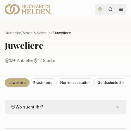
Startseite
/
Mode & Schmuck
/
Juweliere
Juweliere
12
+ Anbieter
12
Städte
Juweliere
Brautmode
Herrenausstatter
GoldschmiedIn
Wo sucht ihr?