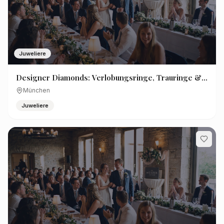
Juweliere
Designer Diamonds: Verlobungsringe, Trauringe &
Diamanten für München
München
Juweliere