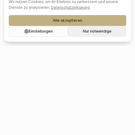
Wir nutzen Cookies, um Ihr Erlebnis zu verbessern und unsere
Dienste zu analysieren.
Datenschutzerklärung
Alle akzeptieren
Einstellungen
Nur notwendige
Beliebte Städte
Hochzeit
Berlin
Hochzeit
Hamburg
Hochzeit
München
Hochzeit
Köln
Hochzeit
Frankfurt
Hochzeit
Stuttgart
Hochzeit
Düsseldorf
Hochzeit
Leipzig
Hochzeit
Dresden
Hochzeit
Hannover
Hochzeit
Nürnberg
Hochzeit
Bremen