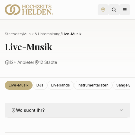
Startseite
/
Musik & Unterhaltung
/
Live-Musik
Live-Musik
12
+ Anbieter
12
Städte
Live-Musik
DJs
Livebands
Instrumentalisten
Sänger/In
Wo sucht ihr?