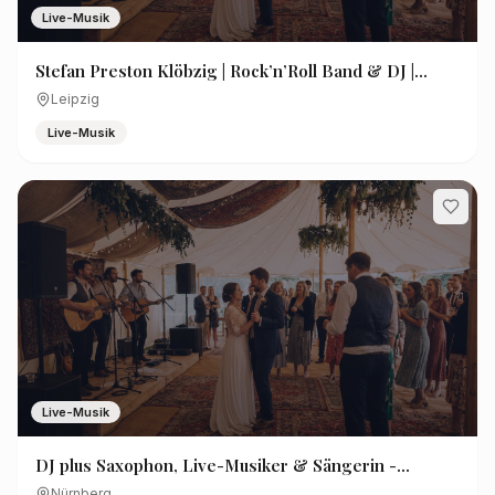
Live-Musik
Stefan Preston Klöbzig | Rock’n’Roll Band & DJ |
Radio Preston Air, Tom Twist, Rhythm Sophie,
Leipzig
Livemusik
Live-Musik
Live-Musik
DJ plus Saxophon, Live-Musiker & Sängerin -
Nürnberg
Nürnberg