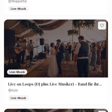
Wuppertal
Live-Musik
Live-Musik
Live on Loops (DJ plus Live Musiker) - Band für ihre
Veranstaltung
Köln
Live-Musik