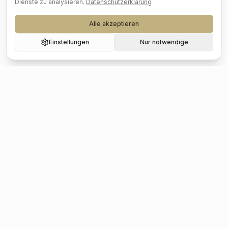
Dienste zu analysieren.
Datenschutzerklärung
Alle akzeptieren
Einstellungen
Nur notwendige
Beliebte Städte
Hochzeit
Berlin
Hochzeit
Hamburg
Hochzeit
München
Hochzeit
Köln
Hochzeit
Frankfurt
Hochzeit
Stuttgart
Hochzeit
Düsseldorf
Hochzeit
Leipzig
Hochzeit
Dresden
Hochzeit
Hannover
Hochzeit
Nürnberg
Hochzeit
Bremen