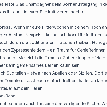
r das erste Glas Champagner beim Sonnenuntergang in 
 ihr auch in eurer Ehe kultivieren möchtet.
pressi. Wenn ihr eure Flitterwochen mit einem Hoch an 
 Altstadt Neapels – kulinarisch könnt ihr in Italien k
 euch durch die traditionellen Trattorien treiben. Han
r den Zypressenfeldern – ein Traum für Genießerinnen
end du vielleicht die Tiramisu-Zubereitung perfektion
cher kann gemeinsames Lernen kaum sein.
ch Süditalien – etwa nach Apulien oder Sizilien. Dort 
Tomaten. Lasst euch einfach treiben, haltet an klei
nteuer auf dem Teller.
rneküche
kannt, sondern auch für seine überwältigende Küche. W