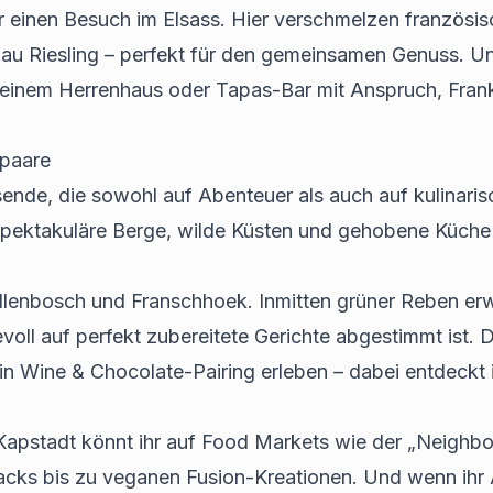
ir einen Besuch im Elsass. Hier verschmelzen französi
au Riesling – perfekt für den gemeinsamen Genuss. Un
 einem Herrenhaus oder Tapas-Bar mit Anspruch, Frank
rpaare
sende, die sowohl auf Abenteuer als auch auf kulinaris
pektakuläre Berge, wilde Küsten und gehobene Küche g
llenbosch und Franschhoek. Inmitten grüner Reben er
oll auf perfekt zubereitete Gerichte abgestimmt ist. 
 Wine & Chocolate-Pairing erleben – dabei entdeckt i
 Kapstadt könnt ihr auf Food Markets wie der „Neighbo
ks bis zu veganen Fusion-Kreationen. Und wenn ihr Ab