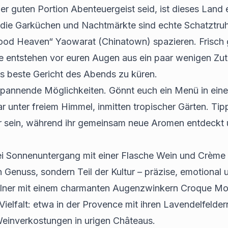
 guten Portion Abenteuergeist seid, ist dieses Land ei
e die Garküchen und Nachtmärkte sind echte Schatztru
 Food Heaven“ Yaowarat (Chinatown) spazieren. Frisch
te entstehen vor euren Augen aus ein paar wenigen Zut
 beste Gericht des Abends zu küren.
pannende Möglichkeiten. Gönnt euch ein Menü in einem
r unter freiem Himmel, inmitten tropischer Gärten. Tipp
er sein, während ihr gemeinsam neue Aromen entdeckt 
i Sonnenuntergang mit einer Flasche Wein und Crème Br
ein Genuss, sondern Teil der Kultur – präzise, emotiona
ellner mit einem charmanten Augenzwinkern Croque Mo
Vielfalt: etwa in der Provence mit ihren Lavendelfelde
Weinverkostungen in urigen Châteaus.