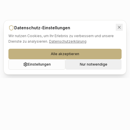
Datenschutz-Einstellungen
Wir nutzen Cookies, um Ihr Erlebnis zu verbessern und unsere
Dienste zu analysieren.
Datenschutzerklärung
Alle akzeptieren
Einstellungen
Nur notwendige
Beliebte Städte
Hochzeit
Berlin
Hochzeit
Hamburg
Hochzeit
München
Hochzeit
Köln