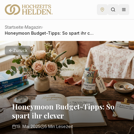
Startseite
›
Magazin
›
Honeymoon Budget-Tipps: So spart ihr clever
Zurück
Honeymoon Budget-Tipps: So
spart ihr clever
19. Mai 2025
5
Min Lesezeit