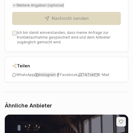
und genießen Sie die wunderbaren Momente Ihrer
Weitere Angaben (optional)
Hochzeit in Köln, für immer festgehalten in einem Film,
der begeistert.
Nachricht senden
Ich bin damit einverstanden, dass meine Anfrage zur
Kontaktaufnahme gespeichert wird und dem Anbieter
zugänglich gemacht wird.
Teilen
WhatsApp
Instagram
Facebook
TikTok
E-Mail
Ähnliche Anbieter