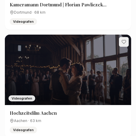
Kameramann Dortmund | Florian Pawliczek
Filmproduktion
Dortmund
·
68
km
Videografen
Videografen
Hochzeitsfilm Aachen
Aachen
·
63
km
Videografen