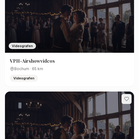
Videografen
VPH-Airshowvideos
Bochum
·
65
km
Videografen