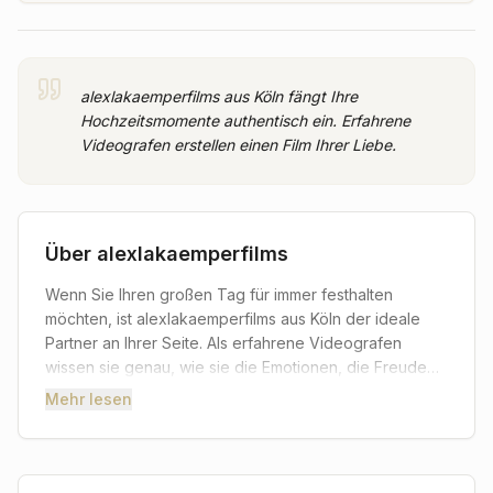
alexlakaemperfilms aus Köln fängt Ihre
Hochzeitsmomente authentisch ein. Erfahrene
Videografen erstellen einen Film Ihrer Liebe.
Über
alexlakaemperfilms
Wenn Sie Ihren großen Tag für immer festhalten
möchten, ist alexlakaemperfilms aus Köln der ideale
Partner an Ihrer Seite. Als erfahrene Videografen
wissen sie genau, wie sie die Emotionen, die Freude
und die kleinen Gesten, die Ihre Hochzeit so
Mehr lesen
einzigartig machen, authentisch einfangen können. Sie
legen großen Wert darauf, Ihre Persönlichkeit und Ihre
Liebesgeschichte durch ihre Arbeit zum Ausdruck zu
bringen, damit Sie auch Jahre später noch in den