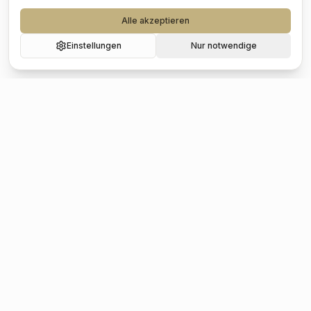
Alle akzeptieren
Einstellungen
Nur notwendige
Beliebte Städte
Hochzeit
Berlin
Hochzeit
Hamburg
Hochzeit
München
Hochzeit
Köln
Hochzeit
Frankfurt
Hochzeit
Stuttgart
Hochzeit
Düsseldorf
Hochzeit
Leipzig
Hochzeit
Dresden
Hochzeit
Hannover
Hochzeit
Nürnberg
Hochzeit
Bremen