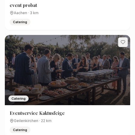
event probat
Aachen
·
3
km
Catering
Catering
Eventservice Kaktusfeige
Geilenkirchen
·
22
km
Catering