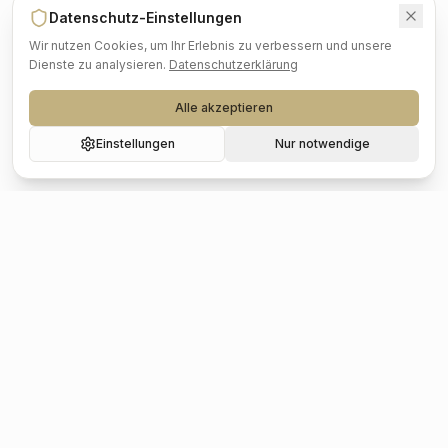
Datenschutz-Einstellungen
Wir nutzen Cookies, um Ihr Erlebnis zu verbessern und unsere
Dienste zu analysieren.
Datenschutzerklärung
Alle akzeptieren
Einstellungen
Nur notwendige
Beliebte Städte
Hochzeit
Berlin
Hochzeit
Hamburg
Hochzeit
München
Hochzeit
Köln
Hochzeit
Frankfurt
Hochzeit
Stuttgart
Hochzeit
Düsseldorf
Hochzeit
Leipzig