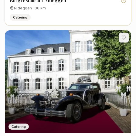
Burgrestaurant Nideggen
Nideggen
·
30
km
Catering
Catering