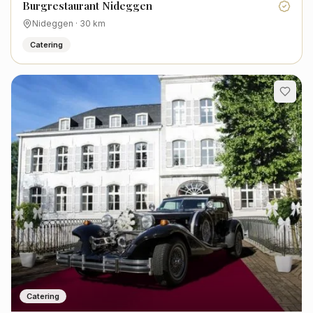
Burgrestaurant Nideggen
Nideggen
·
30
km
Catering
Catering