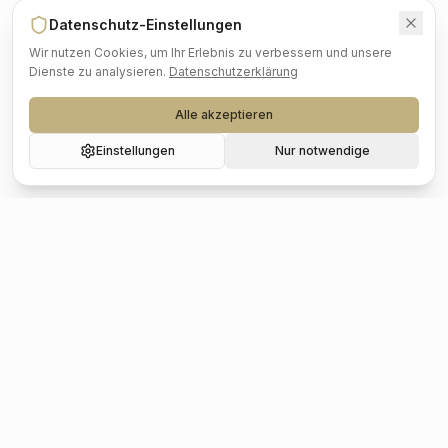
Datenschutz-Einstellungen
Wir nutzen Cookies, um Ihr Erlebnis zu verbessern und unsere
Dienste zu analysieren.
Datenschutzerklärung
Alle akzeptieren
Einstellungen
Nur notwendige
Beliebte Städte
Hochzeit
Berlin
Hochzeit
Hamburg
Hochzeit
München
Hochzeit
Köln
Hochzeit
Frankfurt
Hochzeit
Stuttgart
Hochzeit
Düsseldorf
Hochzeit
Leipzig