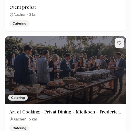
event probat
Aachen
·
3
km
Catering
Catering
Art of Cooking - Privat Dining / Mietkoch - Frederic
Gerhold
Aachen
·
5
km
Catering