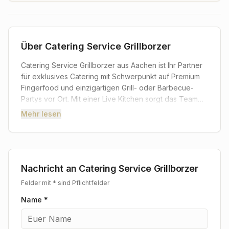
Über
Catering Service Grillborzer
Catering Service Grillborzer aus Aachen ist Ihr Partner
für exklusives Catering mit Schwerpunkt auf Premium
Fingerfood und einzigartigen Grill- oder Barbecue-
Partys vor Ort. Mit einer Live Kitchen sorgt das Team
für unvergessliche kulinarische Erlebnisse, indem es
Mehr lesen
frische, hochwertige Zutaten in kreative Speisen
verwandelt. Ob raffiniertes Fingerfood oder
authentische BBQ-Spezialitäten, Grillborzer bietet
maßgeschneiderten Service für Hochzeiten,
Firmenevents oder private Feiern in Aachen und
Nachricht an
Catering Service Grillborzer
Umgebung, stets mit höchstem Anspruch an Qualität
Felder mit * sind Pflichtfelder
und Genuss.
Name *