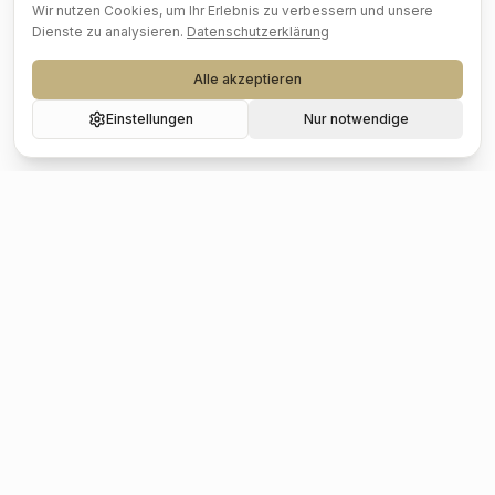
Wir nutzen Cookies, um Ihr Erlebnis zu verbessern und unsere
Dienste zu analysieren.
Datenschutzerklärung
Alle akzeptieren
Einstellungen
Nur notwendige
Beliebte Städte
Hochzeit
Berlin
Hochzeit
Hamburg
Hochzeit
München
Hochzeit
Köln
Hochzeit
Frankfurt
Hochzeit
Stuttgart
Hochzeit
Düsseldorf
Hochzeit
Leipzig
Hochzeit
Dresden
Hochzeit
Hannover
Hochzeit
Nürnberg
Hochzeit
Bremen