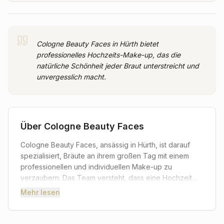
Cologne Beauty Faces in Hürth bietet
professionelles Hochzeits-Make-up, das die
natürliche Schönheit jeder Braut unterstreicht und
unvergesslich macht.
Über
Cologne Beauty Faces
Cologne Beauty Faces, ansässig in Hürth, ist darauf
spezialisiert, Bräute an ihrem großen Tag mit einem
professionellen und individuellen Make-up zu
verzaubern. Das Team versteht, dass eine Hochzeit
ein einzigartiges Ereignis ist und der Wunsch jeder
Mehr lesen
Braut darin besteht, sich strahlend schön und
vollkommen wohl in ihrer Haut zu fühlen. Daher legen
die Expertinnen großen Wert auf eine persönliche