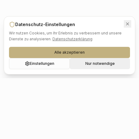
Datenschutz-Einstellungen
Wir nutzen Cookies, um Ihr Erlebnis zu verbessern und unsere
Dienste zu analysieren.
Datenschutzerklärung
Alle akzeptieren
Einstellungen
Nur notwendige
Beliebte Städte
Hochzeit
Berlin
Hochzeit
Hamburg
Hochzeit
München
Hochzeit
Köln