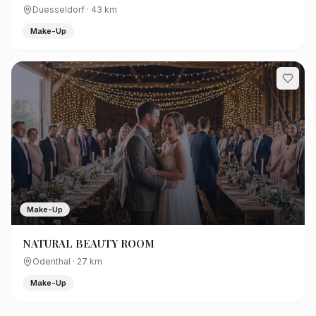
Duesseldorf
·
43
km
Make-Up
Make-Up
NATURAL BEAUTY ROOM
Odenthal
·
27
km
Make-Up