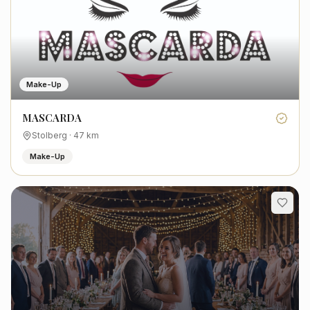
Make-Up
MASCARDA
Stolberg
·
47
km
Make-Up