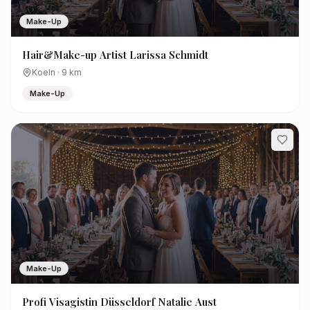
Make-Up
Hair&Make-up Artist Larissa Schmidt
Koeln
·
9
km
Make-Up
Make-Up
Profi Visagistin Düsseldorf Natalie Aust