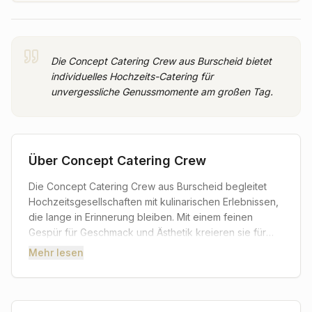
Die Concept Catering Crew aus Burscheid bietet
individuelles Hochzeits-Catering für
unvergessliche Genussmomente am großen Tag.
Über
Concept Catering Crew
Die Concept Catering Crew aus Burscheid begleitet
Hochzeitsgesellschaften mit kulinarischen Erlebnissen,
die lange in Erinnerung bleiben. Mit einem feinen
Gespür für Geschmack und Ästhetik kreieren sie für
jedes Brautpaar ein individuelles Speisenkonzept, das
Mehr lesen
perfekt zu den Wünschen und dem Stil des großen
Tages passt. Von exquisiten Vorspeisen über festliche
Hauptgerichte bis hin zu verführerischen Desserts –
hier wird mit Leidenschaft gekocht und mit Liebe zum