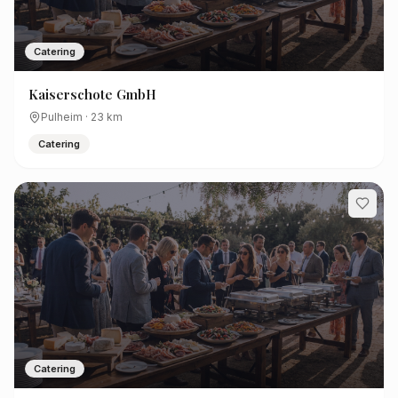
Catering
Kaiserschote GmbH
Pulheim
·
23
km
Catering
Catering