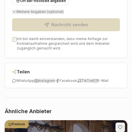
Ort der Hochzeit angeben
und die Leidenschaft für Musik stellen sicher, dass Ihre
Feier genau den Soundtrack erhält, den sie verdient
Weitere Angaben (optional)
hat.
Nachricht senden
Ich bin damit einverstanden, dass meine Anfrage zur
Kontaktaufnahme gespeichert wird und dem Anbieter
zugänglich gemacht wird.
Teilen
WhatsApp
Instagram
Facebook
TikTok
E-Mail
Ähnliche Anbieter
Premium