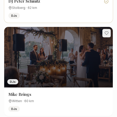
DJ Peter Schmitz
Stolberg
·
62
km
DJs
DJs
Mike Brings
Witten
·
60
km
DJs