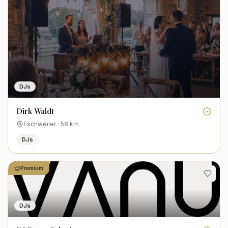
DJs
Dirk Waldt
Eschweiler
·
58
km
DJs
Premium
DJs