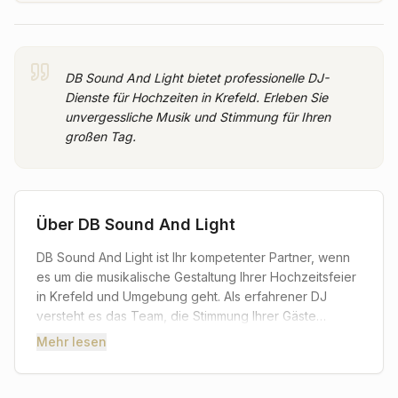
DB Sound And Light bietet professionelle DJ-
Dienste für Hochzeiten in Krefeld. Erleben Sie
unvergessliche Musik und Stimmung für Ihren
großen Tag.
Über
DB Sound And Light
DB Sound And Light ist Ihr kompetenter Partner, wenn
es um die musikalische Gestaltung Ihrer Hochzeitsfeier
in Krefeld und Umgebung geht. Als erfahrener DJ
versteht es das Team, die Stimmung Ihrer Gäste
perfekt einzufangen und mit einem vielseitigen
Mehr lesen
Musikrepertoire von den ersten Takten bis in die
späten Stunden für eine unvergessliche Atmosphäre
zu sorgen. Brautpaare dürfen sich auf eine individuelle