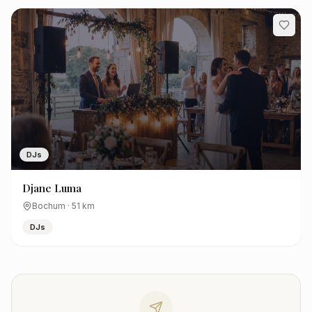
DJs
Djane Luma
Bochum
·
51
km
DJs