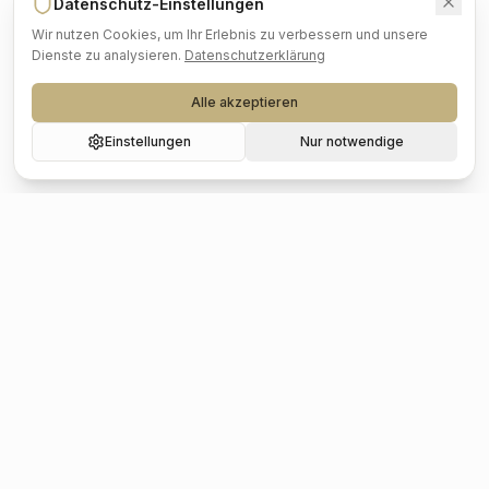
Datenschutz-Einstellungen
Wir nutzen Cookies, um Ihr Erlebnis zu verbessern und unsere
Dienste zu analysieren.
Datenschutzerklärung
Alle akzeptieren
Einstellungen
Nur notwendige
Beliebte Städte
Hochzeit
Berlin
Hochzeit
Hamburg
Hochzeit
München
Hochzeit
Köln
Hochzeit
Frankfurt
Hochzeit
Stuttgart
Hochzeit
Düsseldorf
Hochzeit
Leipzig
Hochzeit
Dresden
Hochzeit
Hannover