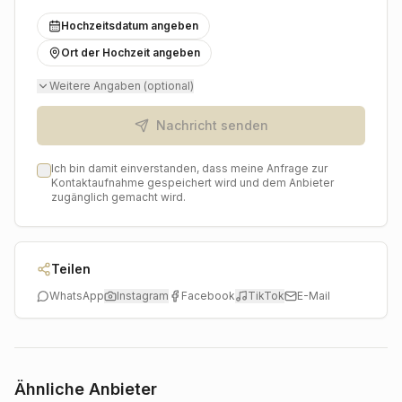
bleiben. Sie erwartet eine entspannte Zusammenarbeit
Hochzeitsdatum angeben
und ein Ergebnis, das Ihre Erwartungen übertreffen
wird.
Ort der Hochzeit angeben
Weitere Angaben (optional)
Nachricht senden
Ich bin damit einverstanden, dass meine Anfrage zur
Kontaktaufnahme gespeichert wird und dem Anbieter
zugänglich gemacht wird.
Teilen
WhatsApp
Instagram
Facebook
TikTok
E-Mail
Ähnliche Anbieter