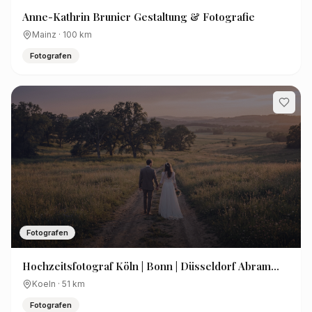
Anne-Kathrin Brunier Gestaltung & Fotografie
Mainz
·
100
km
Fotografen
Fotografen
Hochzeitsfotograf Köln | Bonn | Düsseldorf Abram
Evnin
Koeln
·
51
km
Fotografen