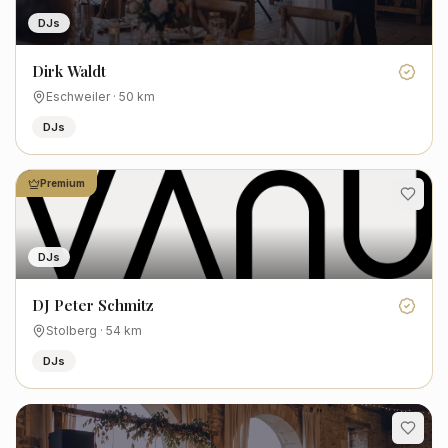
DJs
Dirk Waldt
Eschweiler
·
50
km
DJs
Premium
DJs
DJ Peter Schmitz
Stolberg
·
54
km
DJs