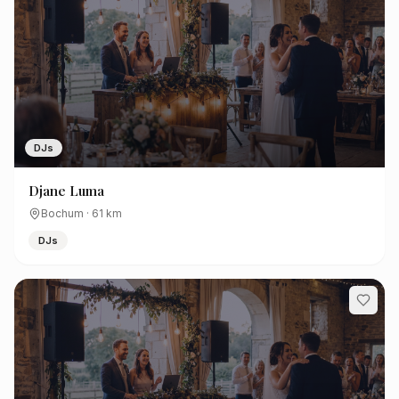
DJs
Djane Luma
Bochum
·
61
km
DJs