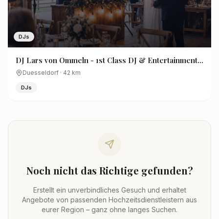
DJs
DJ Lars von Ommeln - 1st Class DJ & Entertainment -
Hochzeits- & Event DJ
Duesseldorf
·
42
km
DJs
Noch nicht das Richtige gefunden?
Erstellt ein unverbindliches Gesuch und erhaltet
Angebote von passenden Hochzeitsdienstleistern aus
eurer Region – ganz ohne langes Suchen.