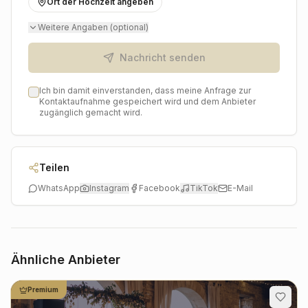
Ort der Hochzeit angeben
Highlight macht, das euch und euren Gästen noch
lange in Erinnerung bleiben wird. Lasst den wichtigsten
Weitere Angaben (optional)
Tag eures Lebens von einem Profi untermauern, der
eure Liebe zum Klingen bringt.
Nachricht senden
Ich bin damit einverstanden, dass meine Anfrage zur
Kontaktaufnahme gespeichert wird und dem Anbieter
zugänglich gemacht wird.
Teilen
WhatsApp
Instagram
Facebook
TikTok
E-Mail
Ähnliche Anbieter
Premium