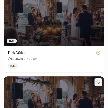
DJs
Dirk Waldt
Eschweiler
·
99
km
DJs