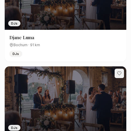
DJs
Djane Luma
Bochum
·
91
km
DJs
DJs