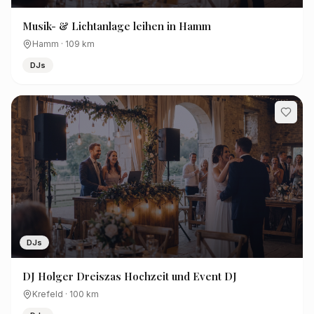
Musik- & Lichtanlage leihen in Hamm
Hamm
·
109
km
DJs
DJs
DJ Holger Dreiszas Hochzeit und Event DJ
Krefeld
·
100
km