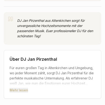
DJ Jan Pirzenthal aus Altenkirchen sorgt für
unvergessliche Hochzeitsmomente mit der
passenden Musik. Euer professioneller DJ für den
schönsten Tag!
Über
DJ Jan Pirzenthal
Für euren großen Tag in Altenkirchen und Umgebung,
wo jeder Moment zählt, sorgt DJ Jan Pirzenthal für die
perfekte musikalische Untermalung. Als erfahrener DJ
weiß Jan, wie man die Emotionen eurer Hochzeit
musikalisch einfängt und in unvergessliche
Mehr lesen
Augenblicke verwandelt. Er begleitet euch von den
ersten zarten Klängen des Empfangs bis zur
ausgelassenen Party am späten Abend und stellt