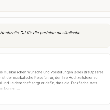
 Hochzeits-DJ für die perfekte musikalische
 die musikalischen Wünsche und Vorstellungen jedes Brautpaares
 er ist der musikalische Reiseführer, der Ihre Hochzeitsfeier zu
l und Leidenschaft sorgt er dafür, dass die Tanzfläche stets
ern können.
geschneiderte Musikzusammenstellung, die Ihre persönliche
 mitreissende Beats für die späte Stunde oder Ihr ganz
 Er achtet darauf, eine angenehme Atmosphäre zu schaffen, in der