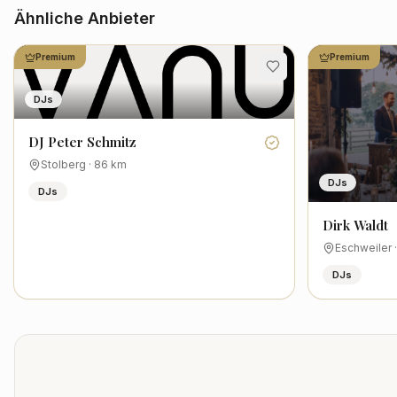
Ähnliche Anbieter
Premium
Premium
DJs
DJ Peter Schmitz
Stolberg
·
86
km
DJs
DJs
Dirk Waldt
Eschweiler
DJs