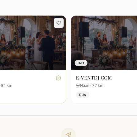
DJs
E-VENTDJ.COM
·
84
km
Haan
·
77
km
DJs