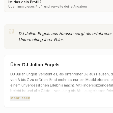
Ist das dein Profil?
Übernimm dieses Profil und verwalte deine Angaben.
DJ Julian Engels aus Hausen sorgt als erfahrener
Untermalung Ihrer Feier.
Über
DJ Julian Engels
DJ Julian Engels versteht es, als erfahrener DJ aus Hausen,
von A bis Z zu erfüllen. Er ist mehr als nur ein Musiklieferant;
einem unvergesslichen Erlebnis macht. Mit Fingerspitzengefüh
belebt ist und alle Gäste – von Jung bis Alt – ausgelassen fei
Mehr lesen
Was Sie von DJ Julian Engels erwarten können, ist eine maß
Geschichte widerspiegelt. Ob romantische Klänge zum Dinner,
spezieller Eröffnungstanz – er trifft stets den richtigen Ton.