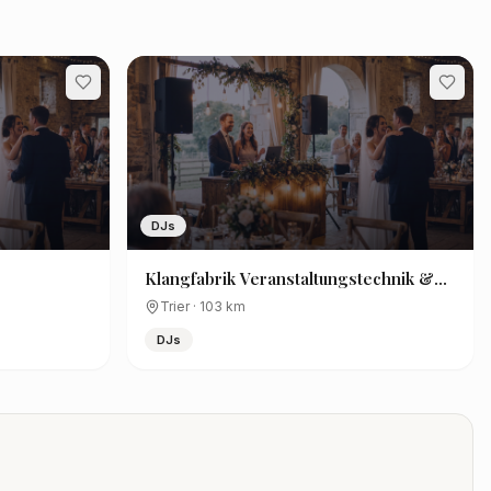
DJs
Klangfabrik Veranstaltungstechnik &
DJ
Trier
·
103
km
DJs