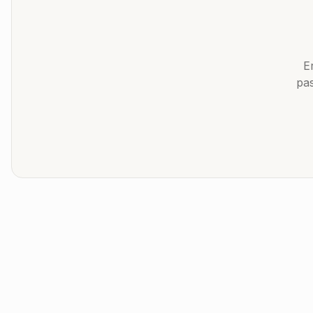
E
pas