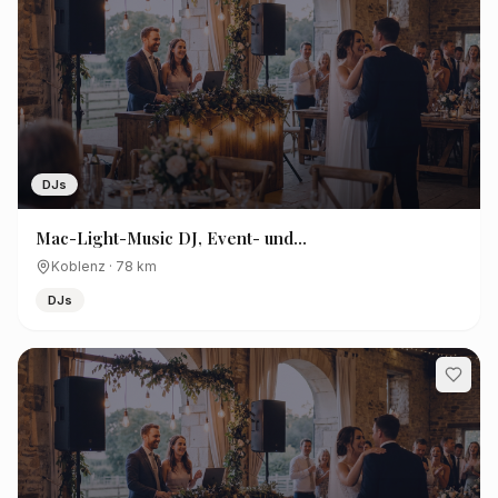
DJs
Mac-Light-Music DJ, Event- und
Veranstaltungstechnik
Koblenz
·
78
km
DJs