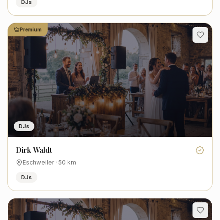
DJs
Premium
DJs
Dirk Waldt
Eschweiler
·
50
km
DJs