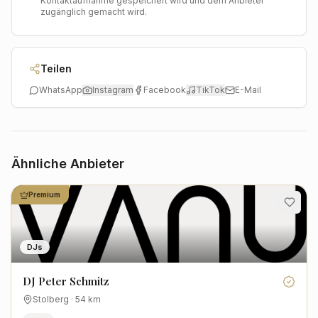
Kontaktaufnahme gespeichert wird und dem Anbieter
zugänglich gemacht wird.
Teilen
WhatsApp
Instagram
Facebook
TikTok
E-Mail
Ähnliche Anbieter
Premium
DJs
DJ Peter Schmitz
Stolberg
·
54
km