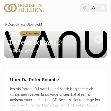
Zurück zur Übersicht
DJs
Premium
DJ Peter Schmitz
Stolberg
Mobil
Über
DJ Peter Schmitz
Ich bin Peter – DJ VAnU – und Musik begleitet mich
schon mein Leben lang. Angefangen hat alles mit
meinem Vater und seinen CD-Koffern. Heute bringe ich
seit über 15 Jahren Menschen auf Hochzeiten, Partys
und Events in Bewegung. Ich verbinde Erfahrung aus