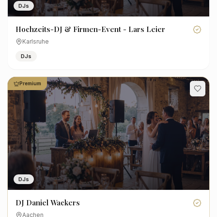
DJs
Hochzeits-DJ & Firmen-Event - Lars Leier
Karlsruhe
DJs
Premium
DJs
DJ Daniel Wackers
Aachen