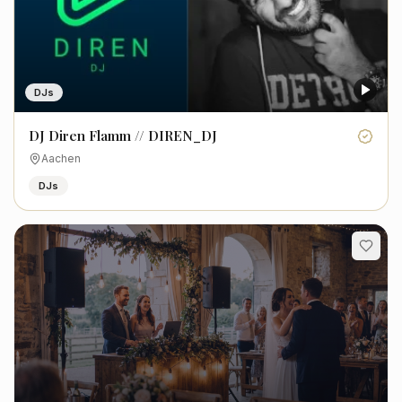
DJs
DJ Diren Flamm // DIREN_DJ
Aachen
DJs