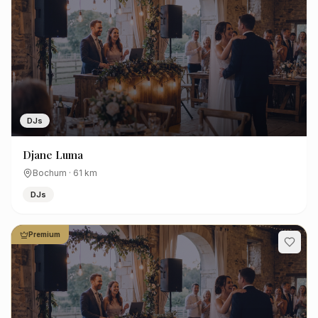
DJs
Djane Luma
Bochum
·
61
km
DJs
Premium