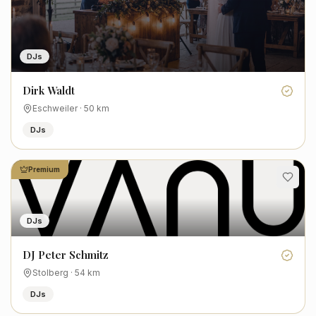
DJs
Dirk Waldt
Eschweiler
·
50
km
DJs
Premium
DJs
DJ Peter Schmitz
Stolberg
·
54
km
DJs