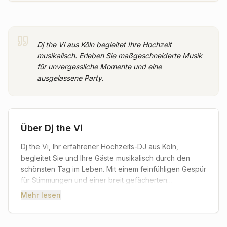
Dj the Vi aus Köln begleitet Ihre Hochzeit
musikalisch. Erleben Sie maßgeschneiderte Musik
für unvergessliche Momente und eine
ausgelassene Party.
Über
Dj the Vi
Dj the Vi, Ihr erfahrener Hochzeits-DJ aus Köln,
begleitet Sie und Ihre Gäste musikalisch durch den
schönsten Tag im Leben. Mit einem feinfühligen Gespür
für Stimmungen und einer breit gefächerten
Musikauswahl sorgt Dj the Vi dafür, dass Ihre
Mehr lesen
Hochzeitsfeier zu einem unvergesslichen Erlebnis wird.
Von den emotionalen Klängen für den Einzug bis hin zu
den energiegeladenen Beats, die Ihre Gäste bis in die