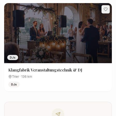
DJs
Klangfabrik Veranstaltungstechnik & DJ
Trier
·
136
km
DJs