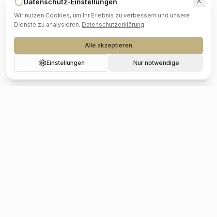
Datenschutz-Einstellungen
Wir nutzen Cookies, um Ihr Erlebnis zu verbessern und unsere
Dienste zu analysieren.
Datenschutzerklärung
Alle akzeptieren
Einstellungen
Nur notwendige
Beliebte Städte
Hochzeit
Berlin
Hochzeit
Hamburg
Hochzeit
München
Hochzeit
Köln
Hochzeit
Frankfurt
Hochzeit
Stuttgart
Hochzeit
Düsseldorf
Hochzeit
Leipzig
Hochzeit
Dresden
Hochzeit
Hannover