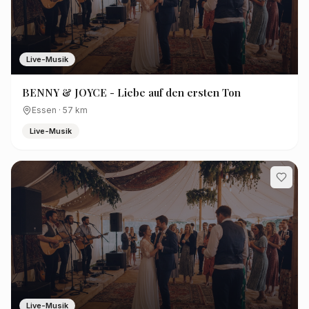
Live-Musik
BENNY & JOYCE - Liebe auf den ersten Ton
Essen
·
57
km
Live-Musik
Live-Musik