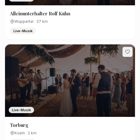
Alleinunterhalter Rolf Kuhn
Wuppertal
·
37
km
Live-Musik
Live-Musik
Torburg
Koeln
·
2
km