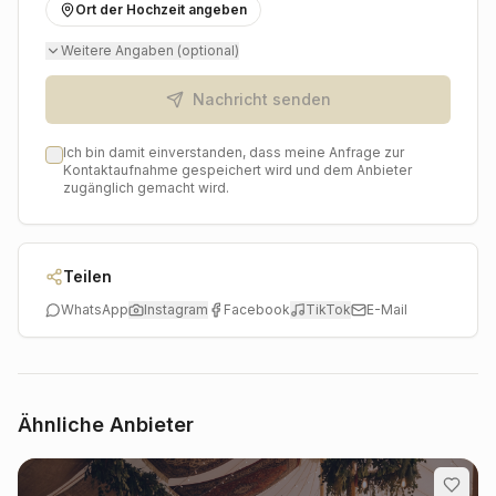
wird und Ihre Feier in Köln zu einem einmaligen Ereignis
Ort der Hochzeit angeben
macht, an das Sie sich noch lange und gerne erinnern
Weitere Angaben (optional)
werden.
Nachricht senden
Ich bin damit einverstanden, dass meine Anfrage zur
Kontaktaufnahme gespeichert wird und dem Anbieter
zugänglich gemacht wird.
Teilen
WhatsApp
Instagram
Facebook
TikTok
E-Mail
Ähnliche Anbieter