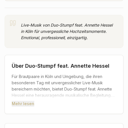
Live-Musik von Duo-Stumpf feat. Annette Hessel
in Köln für unvergessliche Hochzeitsmomente.
Emotional, professionell, einzigartig.
Über
Duo-Stumpf feat. Annette Hessel
Für Brautpaare in Köln und Umgebung, die ihren
besonderen Tag mit unvergesslicher Live-Musik
bereichern möchten, bietet Duo-Stumpf feat. Annette
Hessel eine herausragende musikalische Begleitung.
Dieses talentierte Ensemble versteht es, die
Mehr lesen
emotionale Tiefe jeder Hochzeitsfeier musikalisch zu
umrahmen und schafft so eine harmonische
Atmosphäre, die sowohl das Brautpaar als auch die
Gäste gleichermaßen berührt.