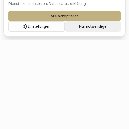
Dienste zu analysieren.
Datenschutzerklärung
Alle akzeptieren
Einstellungen
Nur notwendige
Beliebte Städte
Hochzeit
Berlin
Hochzeit
Hamburg
Hochzeit
München
Hochzeit
Köln
Hochzeit
Frankfurt
Hochzeit
Stuttgart
Hochzeit
Düsseldorf
Hochzeit
Leipzig
Hochzeit
Dresden
Hochzeit
Hannover
Hochzeit
Nürnberg
Hochzeit
Bremen