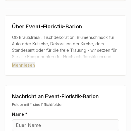
Über
Event-Floristik-Barion
Ob Brautstrauß, Tischdekoration, Blumenschmuck für
Auto oder Kutsche, Dekoration der Kirche, dem
Standesamt oder für die freie Trauung - wir setzen für
Sie alle Komponenten der Hochzeitsfloristik um und
beraten Sie dabei kreativ, kompetent und gehen
Mehr lesen
individuell auf Ihre Wünsche ein. Was wäre eine
Hochzeit ohne Blumen? Damit dieser Tag der schönste
in Ihrem Leben wird, unterstützen wir Sie gerne kreativ,
kompetent und individuell bei der Zusammenstellung
Ihrer Hochzeitsfloristik. Mit unserer geballten Erfahrung
Nachricht an
Event-Floristik-Barion
setzen wir Ihre (Hochzeits-)Wünsche um. Passend zu
Felder mit * sind Pflichtfelder
Ihrem Typ und dem Brautkleid arrangieren wir den
Name *
Brautstrauß mit Ihren persönlichen Lieblingsblumen und
-farben. Darauf abgestimmt (oder individuell) fertigen
wir gerne weiteren Blumenschmuck an: Haarschmuck,