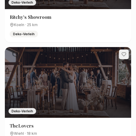
Deko-Verleih
Ritchy's Showroom
Koeln
·
25
km
Deko-Verleih
Deko-Verleih
TheLovers
Wiehl
·
18
km