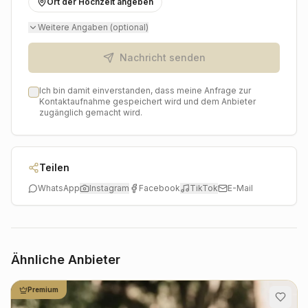
Ort der Hochzeit angeben
von Purikura sind darauf ausgelegt, Begeisterung zu
wecken und unzählige Schnappschüsse einzufangen,
Weitere Angaben (optional)
die Ihre Hochzeitsbildergalerie auf wunderbare Weise
ergänzen. Freuen Sie sich auf eine charmante und
Nachricht senden
unkomplizierte Bereicherung für Ihr Fest, die allen in
bester Erinnerung bleiben wird.
Ich bin damit einverstanden, dass meine Anfrage zur
Kontaktaufnahme gespeichert wird und dem Anbieter
zugänglich gemacht wird.
Teilen
WhatsApp
Instagram
Facebook
TikTok
E-Mail
Ähnliche Anbieter
Premium