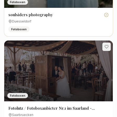
Fotoboxen
soulsiders photography
Duesseldorf
Fotoboxen
Fotoboxen
Fotolutz / Fotoboxanbieter Nr.1 im Saarland -
Matterport 3D Rundgänge- Businessfotos
Saarbruecken