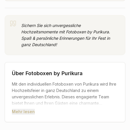
Sichern Sie sich unvergessliche
Hochzeitsmomente mit Fotoboxen by Purikura.
Spaß & persönliche Erinnerungen für Ihr Fest in
ganz Deutschland!
Über
Fotoboxen by Purikura
Mit den individuellen Fotoboxen von Purikura wird Ihre
Hochzeitsfeier in ganz Deutschland zu einem
unvergesslichen Erlebnis. Dieses engagierte Team
bietet Ihnen und Ihren Gästen eine charmante
Möglichkeit, lustige und spontane Erinnerungen
Mehr lesen
festzuhalten. Stellen Sie sich vor: Ihre Liebsten
versammeln sich vor der einzigartigen Fotobox,
lachen, posieren und halten dabei wertvolle Momente