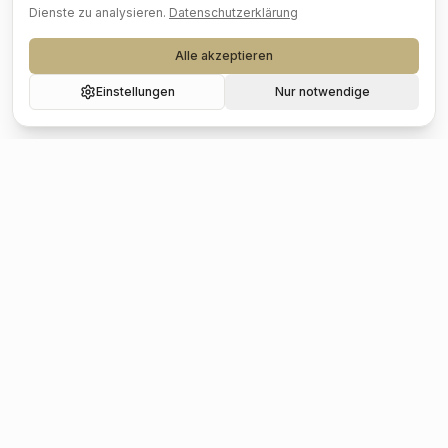
Dienste zu analysieren.
Datenschutzerklärung
Alle akzeptieren
Einstellungen
Nur notwendige
Beliebte Städte
Hochzeit
Berlin
Hochzeit
Hamburg
Hochzeit
München
Hochzeit
Köln
Hochzeit
Frankfurt
Hochzeit
Stuttgart
Hochzeit
Düsseldorf
Hochzeit
Leipzig
Hochzeit
Dresden
Hochzeit
Hannover
Hochzeit
Nürnberg
Hochzeit
Bremen