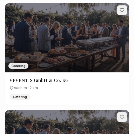
Catering
VEVENTIS GmbH & Co. KG
Aachen
·
2
km
Catering