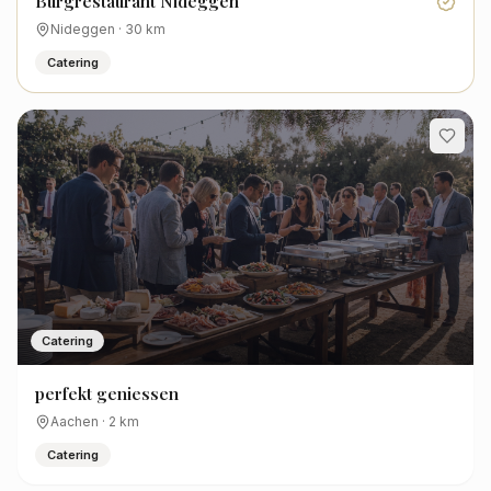
Burgrestaurant Nideggen
Nideggen
·
30
km
Catering
Catering
perfekt geniessen
Aachen
·
2
km
Catering