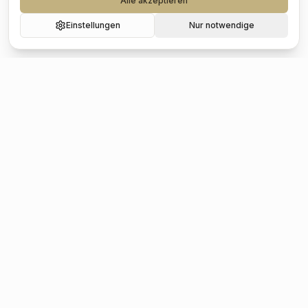
Alle akzeptieren
Einstellungen
Nur notwendige
Beliebte Städte
Hochzeit
Berlin
Hochzeit
Hamburg
Hochzeit
München
Hochzeit
Köln
Hochzeit
Frankfurt
Hochzeit
Stuttgart
Hochzeit
Düsseldorf
Hochzeit
Leipzig
Hochzeit
Dresden
Hochzeit
Hannover
Hochzeit
Nürnberg
Hochzeit
Bremen
Beliebte Kategorien