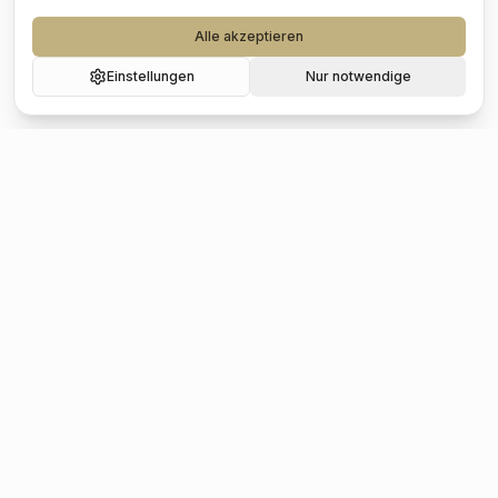
Alle akzeptieren
Einstellungen
Nur notwendige
Beliebte Städte
Hochzeit
Berlin
Hochzeit
Hamburg
Hochzeit
München
Hochzeit
Köln
Hochzeit
Frankfurt
Hochzeit
Stuttgart
Hochzeit
Düsseldorf
Hochzeit
Leipzig
Hochzeit
Dresden
Hochzeit
Hannover
Hochzeit
Nürnberg
Hochzeit
Bremen