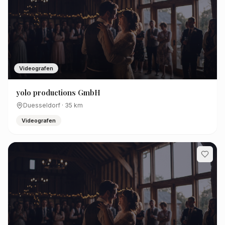
Videografen
yolo productions GmbH
Duesseldorf
·
35
km
Videografen