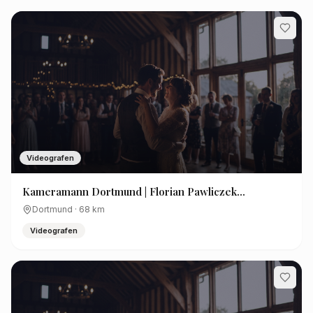
Videografen
Kameramann Dortmund | Florian Pawliczek
Filmproduktion
Dortmund
·
68
km
Videografen