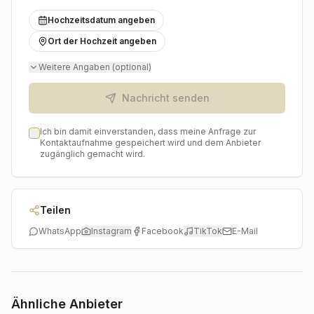
Atmosphäre Ihrer Hochzeit perfekt einfängt und für
Hochzeitsdatum angeben
immer bewahrt. Wenn Sie also in Köln und Umgebung
heiraten und eine bleibende Erinnerung an Ihre
Ort der Hochzeit angeben
Trauung wünschen, dann ist Hochzeitsvideo by
Weitere Angaben (optional)
pixeldreams hochzeitsfotografie der ideale Partner, um
Ihre persönlichen Glücksmomente für die Ewigkeit
Nachricht senden
festzuhalten.
Ich bin damit einverstanden, dass meine Anfrage zur
Kontaktaufnahme gespeichert wird und dem Anbieter
zugänglich gemacht wird.
Teilen
WhatsApp
Instagram
Facebook
TikTok
E-Mail
Ähnliche Anbieter