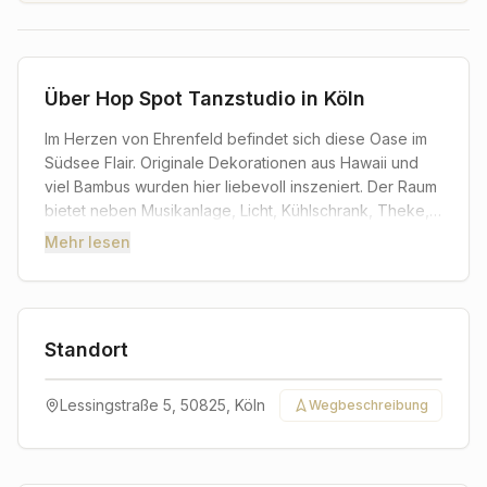
Über
Hop Spot Tanzstudio in Köln
Im Herzen von Ehrenfeld befindet sich diese Oase im
Südsee Flair. Originale Dekorationen aus Hawaii und
viel Bambus wurden hier liebevoll inszeniert. Der Raum
bietet neben Musikanlage, Licht, Kühlschrank, Theke,
Küchenzeile und gemütlicher Sitzecke viele
Mehr lesen
Möglichkeiten der Nutzung. Im oberen Bereich
befinden sich ein weiterer kleiner Raum mit viel Platz
zur Ablage von Jacken, Mänteln und Taschen sowie
zwei Toiletten und eine Dusche. Der Raum ist ohne
Standort
oder mit Catering zu mieten, ganz nach Ihren
Leaflet
|
©
CARTO
©
OpenStreetMap
contributors
Wünschen. Wir freuen uns, Sie kennen zu lernen.
+
Lessingstraße 5, 50825, Köln
Wegbeschreibung
−