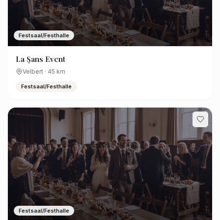
Festsaal/Festhalle
La Şans Event
Velbert
·
45
km
Festsaal/Festhalle
Festsaal/Festhalle