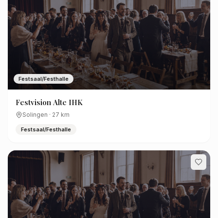
Festsaal/Festhalle
Festvision Alte IHK
Solingen
·
27
km
Festsaal/Festhalle