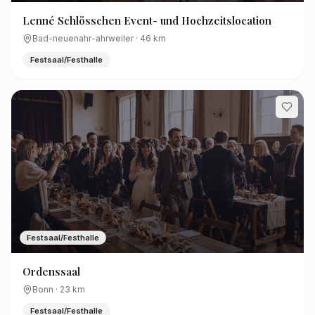
Lenné Schlösschen Event- und Hochzeitslocation
Bad-neuenahr-ahrweiler
·
46
km
Festsaal/Festhalle
Festsaal/Festhalle
Ordenssaal
Bonn
·
23
km
Festsaal/Festhalle