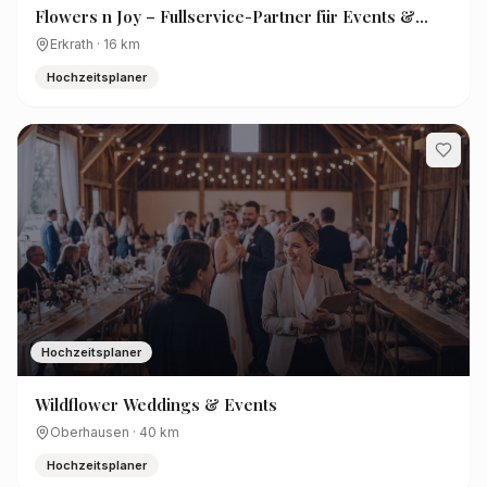
Flowers n Joy – Fullservice-Partner für Events &
Hochzeiten
Erkrath
·
16
km
Hochzeitsplaner
Hochzeitsplaner
Wildflower Weddings & Events
Oberhausen
·
40
km
Hochzeitsplaner