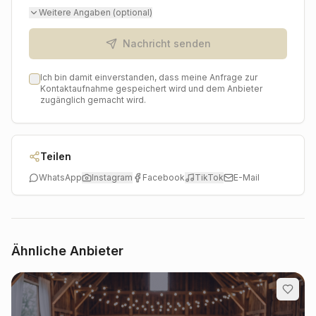
können. Lehnen Sie sich zurück und erleben Sie, wie
Weitere Angaben (optional)
Ihre Hochzeitsvision Wirklichkeit wird, perfekt
orchestriert und mit viel Herzblut umgesetzt.
Nachricht senden
Ich bin damit einverstanden, dass meine Anfrage zur
Kontaktaufnahme gespeichert wird und dem Anbieter
zugänglich gemacht wird.
Teilen
WhatsApp
Instagram
Facebook
TikTok
E-Mail
Ähnliche Anbieter