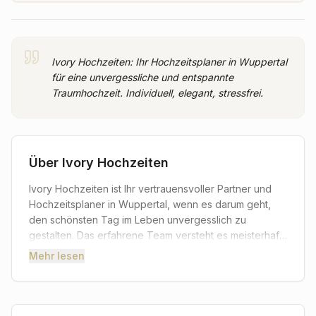
Ivory Hochzeiten: Ihr Hochzeitsplaner in Wuppertal
für eine unvergessliche und entspannte
Traumhochzeit. Individuell, elegant, stressfrei.
Über
Ivory Hochzeiten
Ivory Hochzeiten ist Ihr vertrauensvoller Partner und
Hochzeitsplaner in Wuppertal, wenn es darum geht,
den schönsten Tag im Leben unvergesslich zu
gestalten. Das erfahrene Team versteht es meisterhaft,
Ihre persönlichen Vorstellungen und Wünsche in ein
Mehr lesen
maßgeschneidertes Konzept zu verwandeln. Von der
ersten Idee bis zum letzten Tanz – hier erhalten Sie
eine umfassende und einfühlsame Begleitung, die
dafür sorgt, dass Sie Ihre Verlobungszeit ganz