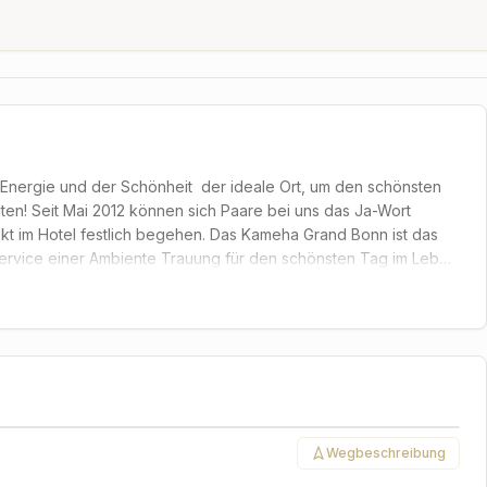
nergie und der Schönheit  der ideale Ort, um den schönsten
ten! Seit Mai 2012 können sich Paare bei uns das Ja-Wort
t im Hotel festlich begehen. Das Kameha Grand Bonn ist das
Service einer Ambiente Trauung für den schönsten Tag im Leben
en Ihnen und Ihren Gästen unterschiedlichste Lieblingsplätze
a Grand Design-Hotel zur Verfügung. Darüber hinaus bieten wir
wie beispielsweise luxuriösen Suiten für die Hochzeitsnacht,
inen Limousinen-Service. Wir beraten Sie gerne und erstellen
altungs-Team freut sich auf Ihre Anfrage unter Tel. 0228  4334
Leaflet
|
©
CARTO
©
OpenStreetMap
contributors
Wegbeschreibung