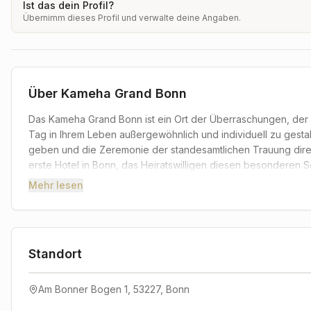
Ist das dein Profil?
Übernimm dieses Profil und verwalte deine Angaben.
Über
Kameha Grand Bonn
Das Kameha Grand Bonn ist ein Ort der Überraschungen, der E
Tag in Ihrem Leben außergewöhnlich und individuell zu gestal
geben und die Zeremonie der standesamtlichen Trauung direk
erste Hotel in Bonn, das Heiratswilligen diesen besonderen 
bietet. Je nach Personenzahl und gewünschtem Ambiente steh
Mehr lesen
für die Trauzeremonie und die anschließende Feier im Kameh
Ihnen auch individuellen Service rund um die Traumhochzeit, 
Braut Make-Up, entspannende Massagen im Kameha SPA und e
nach Ihren Wünschen ein individuelles Angebot. Unser Veranst
Standort
5888 oder per Email an events(at)kamehagrand.com.
+
Am Bonner Bogen 1, 53227, Bonn