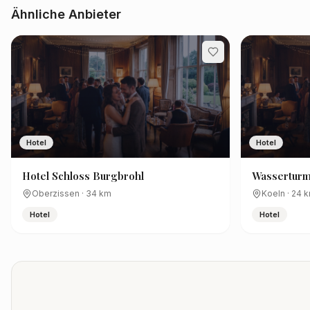
Ähnliche Anbieter
Hotel
Hotel
Hotel Schloss Burgbrohl
Wasserturm
Collection b
Oberzissen
·
34
km
Koeln
·
24
k
Hotel
Hotel