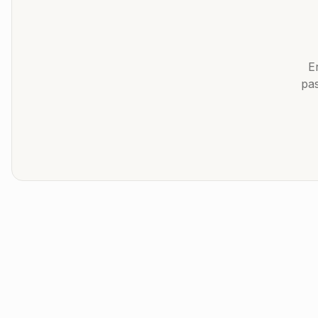
E
pas