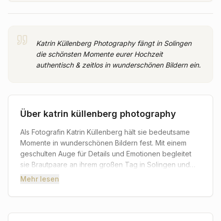
Katrin Küllenberg Photography fängt in Solingen
die schönsten Momente eurer Hochzeit
authentisch & zeitlos in wunderschönen Bildern ein.
Über
katrin küllenberg photography
Als Fotografin Katrin Küllenberg hält sie bedeutsame
Momente in wunderschönen Bildern fest. Mit einem
geschulten Auge für Details und Emotionen begleitet
sie Brautpaare an ihrem großen Tag in Solingen und
Umgebung. Ihr Ziel ist es, die Liebe, Freude und
Mehr lesen
einzigartigen Augenblicke einer Hochzeit authentisch
und zeitlos einzufangen, sodass Sie diese
Erinnerungen ein Leben lang schätzen können.