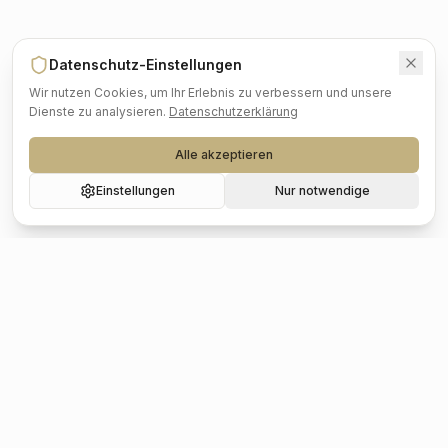
Datenschutz-Einstellungen
Wir nutzen Cookies, um Ihr Erlebnis zu verbessern und unsere
Dienste zu analysieren.
Datenschutzerklärung
Alle akzeptieren
Einstellungen
Nur notwendige
Beliebte Städte
Hochzeit
Berlin
Hochzeit
Hamburg
Hochzeit
München
Hochzeit
Köln
Hochzeit
Frankfurt
Hochzeit
Stuttgart