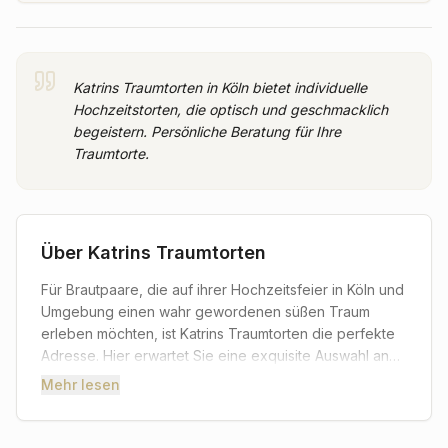
Katrins Traumtorten in Köln bietet individuelle
Hochzeitstorten, die optisch und geschmacklich
begeistern. Persönliche Beratung für Ihre
Traumtorte.
Über
Katrins Traumtorten
Für Brautpaare, die auf ihrer Hochzeitsfeier in Köln und
Umgebung einen wahr gewordenen süßen Traum
erleben möchten, ist Katrins Traumtorten die perfekte
Adresse. Hier erwartet Sie eine exquisite Auswahl an
individuellen Hochzeitstorten, die nicht nur optisch
Mehr lesen
begeistern, sondern auch geschmacklich
unvergesslich bleiben. Jede Torte wird mit größter
Sorgfalt, Liebe zum Detail und hochwertigen Zutaten