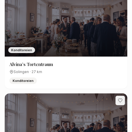
Konditoreien
Alvina’s Tortentraum
Solingen
·
27
km
Konditoreien