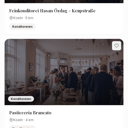
Feinkonditorei Hasan Özdag - Keupstraße
Koeln
·
5
km
Konditoreien
Konditoreien
Pasticceria Brancato
Koeln
·
4
km