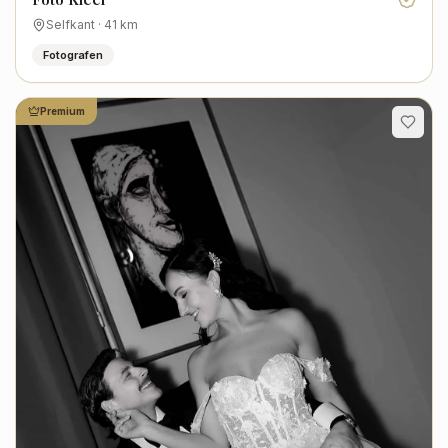
Selfkant
·
41
km
Fotografen
Premium