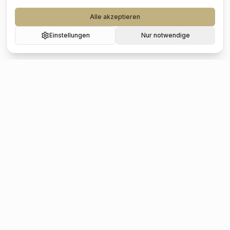
Alle akzeptieren
Einstellungen
Nur notwendige
Beliebte Städte
Hochzeit
Berlin
Hochzeit
Hamburg
Hochzeit
München
Hochzeit
Köln
Hochzeit
Frankfurt
Hochzeit
Stuttgart
Hochzeit
Düsseldorf
Hochzeit
Leipzig
Hochzeit
Dresden
Hochzeit
Hannover
Hochzeit
Nürnberg
Hochzeit
Bremen