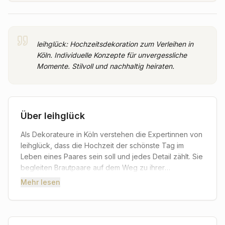
leihglück: Hochzeitsdekoration zum Verleihen in
Köln. Individuelle Konzepte für unvergessliche
Momente. Stilvoll und nachhaltig heiraten.
Über
leihglück
Als Dekorateure in Köln verstehen die Expertinnen von
leihglück, dass die Hochzeit der schönste Tag im
Leben eines Paares sein soll und jedes Detail zählt. Sie
begleiten Brautpaare auf dem Weg zu ihrer
Traumhochzeit und verwandeln jede Location in eine
Mehr lesen
einzigartige Festkulisse. Bei leihglück finden
angehende Ehepaare eine liebevoll kuratierte Auswahl
an Dekorationsstücken – von edlem Geschirr über
stilvolle Vasen bis hin zu stimmungsvoller Beleuchtung.