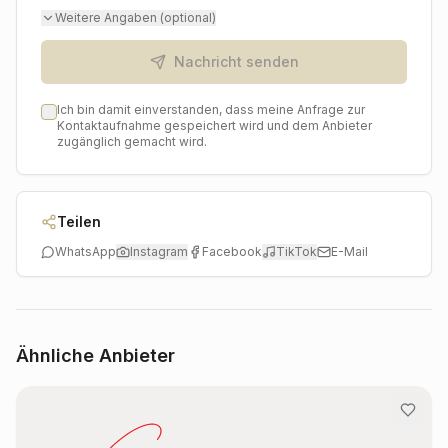
Besondere kreiert leihglück unvergessliche Momente
Weitere Angaben (optional)
und eine Atmosphäre, die zum Feiern und Genießen
einlädt. Heiraten in Köln und Umgebung wird mit der
Nachricht senden
Unterstützung von leihglück zu einem ebenso
stressfreien wie stilvollen Erlebnis, bei dem sich jedes
Ich bin damit einverstanden, dass meine Anfrage zur
Brautpaar rundum wohl und perfekt aufgehoben fühlen
Kontaktaufnahme gespeichert wird und dem Anbieter
kann.
zugänglich gemacht wird.
Teilen
WhatsApp
Instagram
Facebook
TikTok
E-Mail
Ähnliche Anbieter