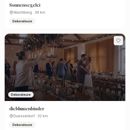
Sonnensegelei
Wachtberg
·
39
km
Dekorateure
Dekorateure
dieblumenbinder
Duesseldorf
·
32
km
Dekorateure