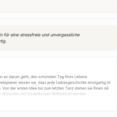
ln für eine stressfreie und unvergessliche
tig.
 wenn es darum geht, den schönsten Tag Ihres Lebens
zeitsplaner wissen sie, dass jede Liebesgeschichte einzigartig ist
 Von der ersten Idee bis zum letzten Tanz stehen sie Ihnen mit
len Wünsche und Vorstellungen Wirklichkeit werden.
 können sich auf eine transparente und vertrauensvolle
ämtlicher Dienstleister, behält das Budget im Blick und sorgt
nen mehr Zeit, die Vorfreude zu genießen und sich ganz auf sich