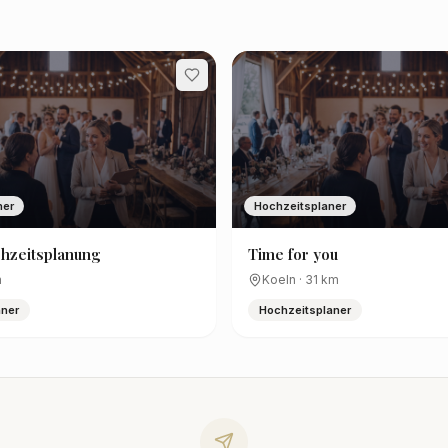
ner
Hochzeitsplaner
hzeitsplanung
Time for you
m
Koeln
·
31
km
aner
Hochzeitsplaner