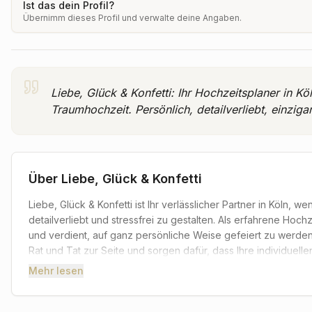
Ist das dein Profil?
Übernimm dieses Profil und verwalte deine Angaben.
Liebe, Glück & Konfetti: Ihr Hochzeitsplaner in Kö
Traumhochzeit. Persönlich, detailverliebt, einzigar
Über
Liebe, Glück & Konfetti
Liebe, Glück & Konfetti ist Ihr verlässlicher Partner in Köln,
detailverliebt und stressfrei zu gestalten. Als erfahrene Hoch
und verdient, auf ganz persönliche Weise gefeiert zu werden.
Rat und Tat zur Seite und sorgen dafür, dass Ihre individuel
Mehr lesen
Brautpaare, die sich für Liebe, Glück & Konfetti entscheiden,
Zusammenarbeit freuen. Das Team übernimmt die Koordination s
für einen reibungslosen Ablauf am Hochzeitstag. So bleibt Ih