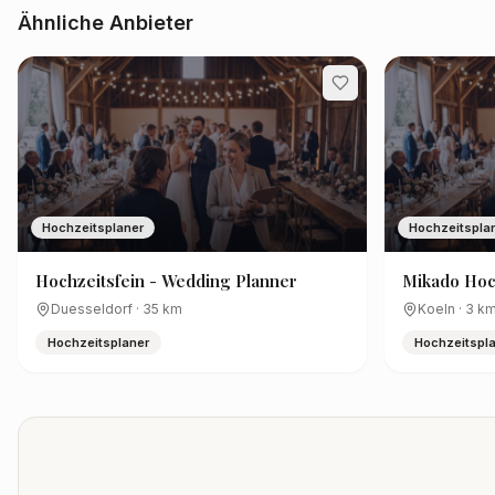
Ähnliche Anbieter
Hochzeitsplaner
Hochzeitspla
Hochzeitsfein - Wedding Planner
Mikado Hoc
Duesseldorf
·
35
km
Koeln
·
3
k
Hochzeitsplaner
Hochzeitspl