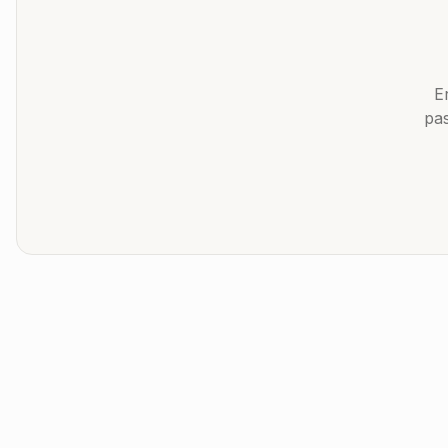
E
pas