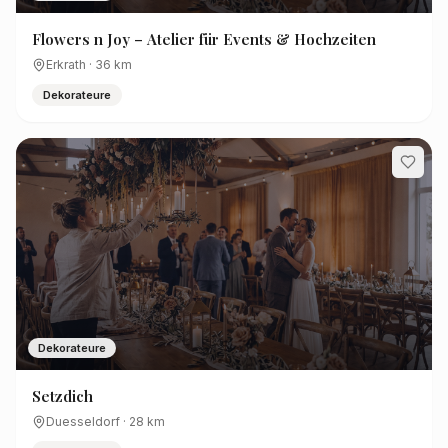
Flowers n Joy – Atelier für Events & Hochzeiten
Erkrath
·
36
km
Dekorateure
Dekorateure
Setzdich
Duesseldorf
·
28
km