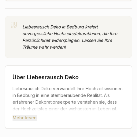
Liebesrausch Deko in Bedburg kreiert
unvergessliche Hochzeitsdekorationen, die Ihre
Persönlichkeit widerspiegeln. Lassen Sie Ihre
Träume wahr werden!
Über
Liebesrausch Deko
Liebesrausch Deko verwandelt Ihre Hochzeitsvisionen
in Bedburg in eine atemberaubende Realität. Als
erfahrener Dekorationsexperte verstehen sie, dass
der Hochzeitstag einer der wichtigsten im Leben ist
und die Atmosphäre diesen besonderen Moment
Mehr lesen
widerspiegeln sollte. Das Team von Liebesrausch
Deko legt größten Wert darauf, Ihre individuellen
Wünsche und Vorstellungen zu erfassen, um ein