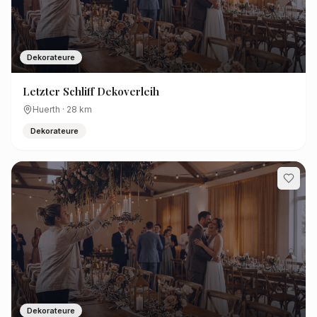
Dekorateure
Letzter Schliff Dekoverleih
Huerth
·
28
km
Dekorateure
Dekorateure