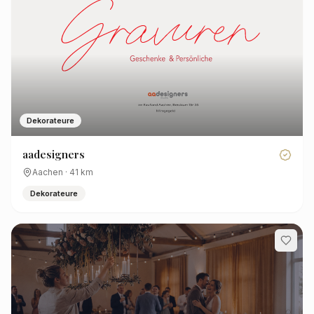
Dekorateure
aadesigners
Aachen
·
41
km
Dekorateure