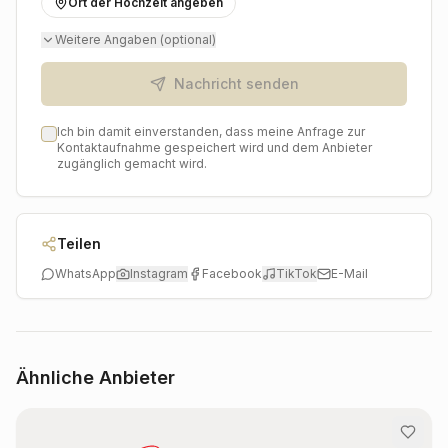
Ort der Hochzeit angeben
dieses Dekorationsexperten begeistern und erleben
Sie, wie Ihre Hochzeitsträume mit Stil und Eleganz zum
Weitere Angaben (optional)
Leben erweckt werden.
Nachricht senden
Ich bin damit einverstanden, dass meine Anfrage zur
Kontaktaufnahme gespeichert wird und dem Anbieter
zugänglich gemacht wird.
Teilen
WhatsApp
Instagram
Facebook
TikTok
E-Mail
Ähnliche Anbieter