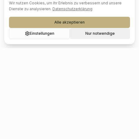
Wir nutzen Cookies, um Ihr Erlebnis zu verbessern und unsere
Dienste zu analysieren.
Datenschutzerklärung
Alle akzeptieren
Einstellungen
Nur notwendige
Beliebte Städte
Hochzeit
Berlin
Hochzeit
Hamburg
Hochzeit
München
Hochzeit
Köln
Hochzeit
Frankfurt
Hochzeit
Stuttgart
Hochzeit
Düsseldorf
Hochzeit
Leipzig
Hochzeit
Dresden
Hochzeit
Hannover
Hochzeit
Nürnberg
Hochzeit
Bremen