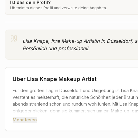
Ist das dein Profil?
Übernimm dieses Profil und verwalte deine Angaben.
Lisa Knape, Ihre Make-up Artistin in Düsseldorf, 
Persönlich und professionell.
Über
Lisa Knape Makeup Artist
Für den großen Tag in Düsseldorf und Umgebung ist Lisa Knap
versteht es meisterhaft, die natürliche Schönheit jeder Brau
abends strahlend schön und rundum wohlfühlen. Mit Lisa Kna
entgegenblicken, denn sie kümmert sich um ein Make-up, das n
Persönlichkeit unterstreicht.
Mehr lesen
Lisa Knape legt großen Wert auf eine persönliche Beratung u
Vorstellungen genau zu verstehen. Im Rahmen eines Probete