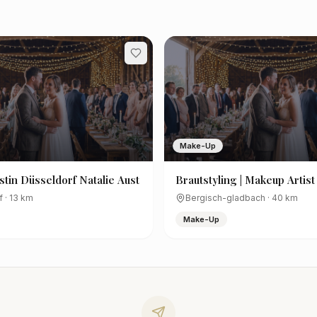
Make-Up
istin Düsseldorf Natalie Aust
Brautstyling | Makeup Artis
Hairstylist | Kathleen Franc
f
·
13
km
Bergisch-gladbach
·
40
km
Make-Up