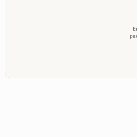
E
pas