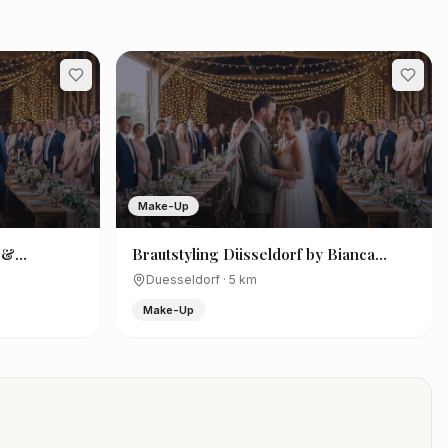
Make-Up
t &
Brautstyling Düsseldorf by Bianca
Hofmann-Visagistin/ Hairstylistin
Duesseldorf
·
5
km
Make-Up