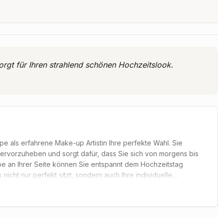
sorgt für Ihren strahlend schönen Hochzeitslook.
e als erfahrene Make-up Artistin Ihre perfekte Wahl. Sie
t hervorzuheben und sorgt dafür, dass Sie sich von morgens bis
pe an Ihrer Seite können Sie entspannt dem Hochzeitstag
icht nur perfekt sitzt, sondern auch Ihre individuelle
nd nimmt sich ausreichend Zeit, um Ihre Wünsche und
rmins haben Sie die Möglichkeit, verschiedene Looks