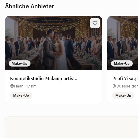
Ähnliche Anbieter
Make-Up
Make-Up
Kosmetikstudio Makeup artist
Profi Visag
hairstylist Mayali Beautylounge by
Haan
·
17
km
Duesseldor
Maida Malicevic
Make-Up
Make-Up