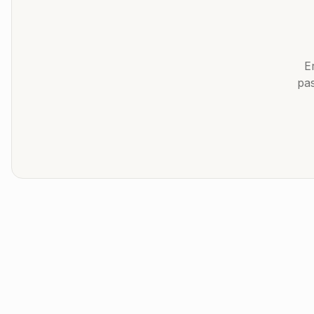
E
pas