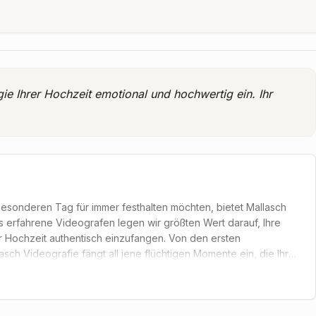
e Ihrer Hochzeit emotional und hochwertig ein. Ihr
sonderen Tag für immer festhalten möchten, bietet Mallasch
s erfahrene Videografen legen wir größten Wert darauf, Ihre
er Hochzeit authentisch einzufangen. Von den ersten
ch Videografie fängt all jene flüchtigen Momente ein, die Ihre
Träne der Freude und jede liebevolle Geste behutsam in Ihrem
rafie arbeitet diskret im Hintergrund, um Sie und Ihre Gäste