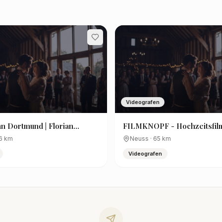
Videografen
 Dortmund | Florian
FILMKNOPF - Hochzeitsfil
ilmproduktion
Hochzeitsvideo, Imagefilm, 
6
km
Neuss
·
65
km
Musikvideo - NRW
Videografen