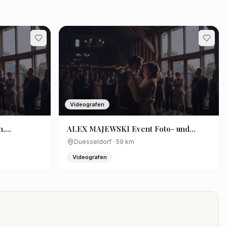
Videografen
m,
ALEX MAJEWSKI Event Foto- und
Eventfilm,
Videoaufnahmen
Duesseldorf
·
59
km
Videografen