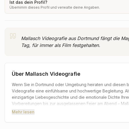
Ist das dein Profil?
Übernimm dieses Profil und verwalte deine Angaben.
Mallasch Videografie aus Dortmund fängt die Magi
Tag, für immer als Film festgehalten.
Über
Mallasch Videografie
Wenn Sie in Dortmund oder Umgebung heiraten und diesen be
Videografie eine einfühlsame und hochwertige Begleitung. Al
einzigartige Liebesgeschichte und die emotionale Dichte Ihr
Vorbereitungen bis zur ausgelassenen Feier am Abend – Mallas
Hochzeit unvergesslich machen.
Mehr lesen
Sie können sich darauf verlassen, dass jedes Lächeln, jede 
Hochzeitsfilm konserviert wird. Das Team von Mallasch Videog