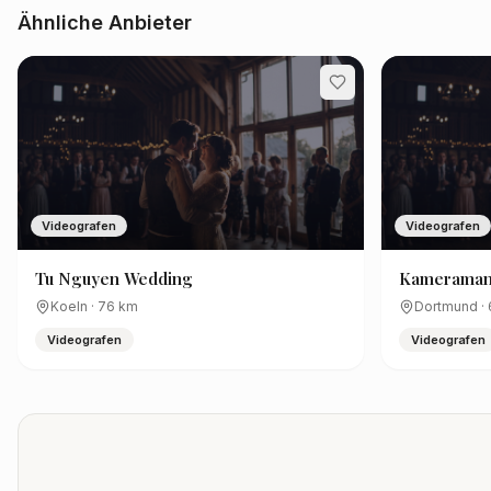
Ähnliche Anbieter
Videografen
Videografen
Tu Nguyen Wedding
Kameramann
Pawliczek F
Koeln
·
76
km
Dortmund
·
Videografen
Videografen