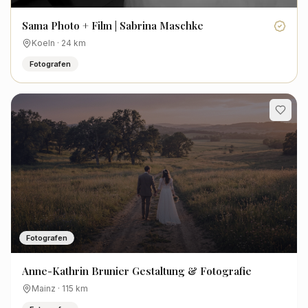
Sama Photo + Film | Sabrina Maschke
Koeln
·
24
km
Fotografen
Fotografen
Anne-Kathrin Brunier Gestaltung & Fotografie
Mainz
·
115
km