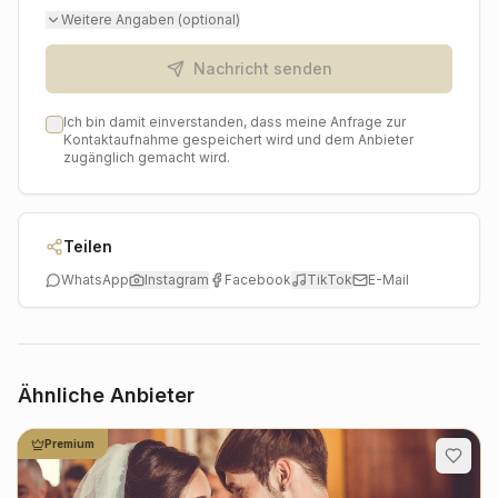
Dokumentation Ihres Beginns als Ehepaar, festgehalten
Weitere Angaben (optional)
von einem Fotografen, der seine Leidenschaft für die
Hochzeitsfotografie lebt.
Nachricht senden
Ich bin damit einverstanden, dass meine Anfrage zur
Kontaktaufnahme gespeichert wird und dem Anbieter
zugänglich gemacht wird.
Teilen
WhatsApp
Instagram
Facebook
TikTok
E-Mail
Ähnliche Anbieter
Premium