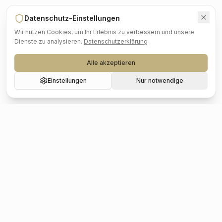
Datenschutz-Einstellungen
Wir nutzen Cookies, um Ihr Erlebnis zu verbessern und unsere
Dienste zu analysieren.
Datenschutzerklärung
Alle akzeptieren
Einstellungen
Nur notwendige
Beliebte Städte
Hochzeit
Berlin
Hochzeit
Hamburg
Hochzeit
München
Hochzeit
Köln
Hochzeit
Frankfurt
Hochzeit
Stuttgart
Hochzeit
Düsseldorf
Hochzeit
Leipzig