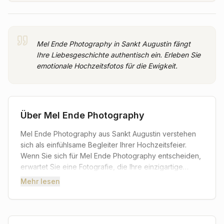
Mel Ende Photography in Sankt Augustin fängt
Ihre Liebesgeschichte authentisch ein. Erleben Sie
emotionale Hochzeitsfotos für die Ewigkeit.
Über
Mel Ende Photography
Mel Ende Photography aus Sankt Augustin verstehen
sich als einfühlsame Begleiter Ihrer Hochzeitsfeier.
Wenn Sie sich für Mel Ende Photography entscheiden,
erwartet Sie eine Fotografie, die Ihre einzigartige
Liebesgeschichte in authentischen und
Mehr lesen
emotionsgeladenen Bildern festhält. Als erfahrener
Fotograf legt Mel Ende Wert darauf, die kleinen,
intimen Momente ebenso einzufangen wie die großen,
festlichen Augenblicke – stets mit einem Blick für das