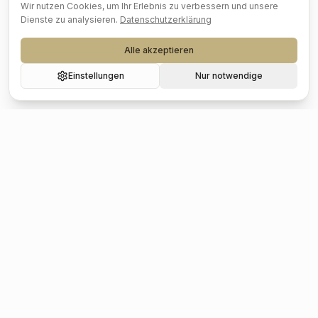
Wir nutzen Cookies, um Ihr Erlebnis zu verbessern und unsere
Dienste zu analysieren.
Datenschutzerklärung
Alle akzeptieren
Einstellungen
Nur notwendige
Beliebte Städte
Hochzeit
Berlin
Hochzeit
Hamburg
Hochzeit
München
Hochzeit
Köln
Hochzeit
Frankfurt
Hochzeit
Stuttgart
Hochzeit
Düsseldorf
Hochzeit
Leipzig
Hochzeit
Dresden
Hochzeit
Hannover
Hochzeit
Nürnberg
Hochzeit
Bremen