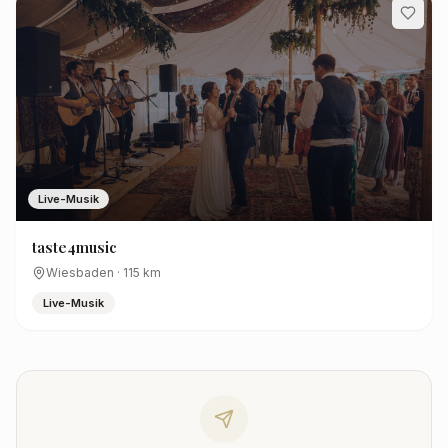
Live-Musik
taste4music
Wiesbaden
·
115
km
Live-Musik