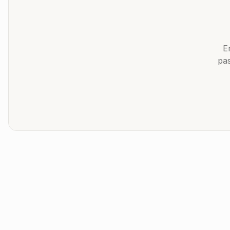
E
pas