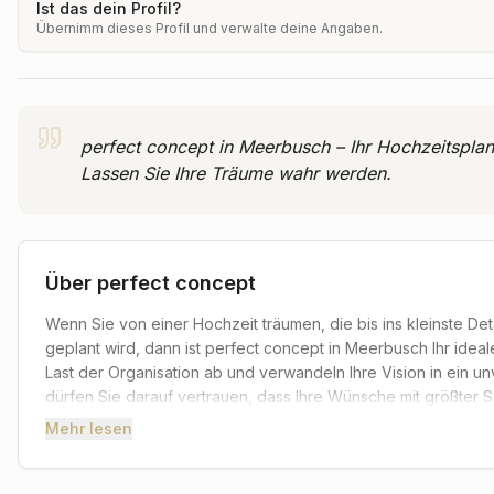
Ist das dein Profil?
Übernimm dieses Profil und verwalte deine Angaben.
perfect concept in Meerbusch – Ihr Hochzeitsplane
Lassen Sie Ihre Träume wahr werden.
Über
perfect concept
Wenn Sie von einer Hochzeit träumen, die bis ins kleinste Deta
geplant wird, dann ist perfect concept in Meerbusch Ihr idea
Last der Organisation ab und verwandeln Ihre Vision in ein un
dürfen Sie darauf vertrauen, dass Ihre Wünsche mit größter S
versteht es, die Einzigartigkeit jedes Paares zu erfassen und
Mehr lesen
begeistert.
Die Gestaltung Ihres großen Tages liegt bei perfect concept i