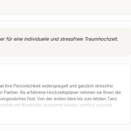
r für eine individuelle und stressfreie Traumhochzeit.
il Ihre Persönlichkeit widerspiegelt und gänzlich stressfrei
ler Partner. Als erfahrene Hochzeitsplaner nehmen sie Ihnen die
vergessliches Fest. Von der ersten Idee bis zum letzten Tanz
orgfalt und Kreativität umgesetzt werden. perfect concept
 daraus ein individuelles Hochzeitskonzept zu entwickeln, das
n besten Händen. Sie dürfen sich darauf verlassen, dass alle