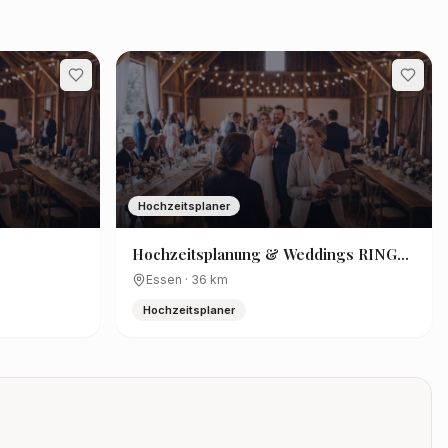
Hochzeitsplaner
Hochzeitsplanung & Weddings RING
ON ME
Essen
·
36
km
Hochzeitsplaner