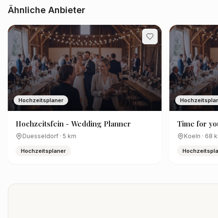
Ähnliche Anbieter
Hochzeitsplaner
Hochzeitspla
Hochzeitsfein - Wedding Planner
Time for yo
Duesseldorf
·
5
km
Koeln
·
68
k
Hochzeitsplaner
Hochzeitspl