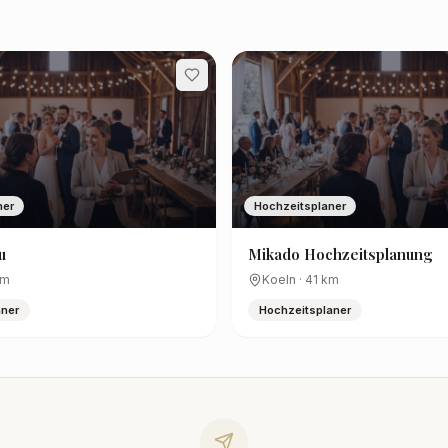
ner
Hochzeitsplaner
u
Mikado Hochzeitsplanung
m
Koeln
·
41
km
aner
Hochzeitsplaner