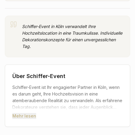
Schiffer-Event in Köln verwandelt Ihre
Hochzeitslocation in eine Traumkulisse. Individuelle
Dekorationskonzepte für einen unvergesslichen
Tag.
Über
Schiffer-Event
Schiffer-Event ist Ihr engagierter Partner in Köln, wenn
es darum geht, Ihre Hochzeitsvision in eine
atemberaubende Realität zu verwandeln. Als erfahrene
Dekorateure verstehen sie, dass jeder Augenblick
dieses besonderen Tages unvergesslich sein sollte.
Mehr lesen
Mit einem feinen Gespür für Ästhetik und Detailfreude
kreieren sie für Sie ein Ambiente, das perfekt zu Ihrer
Geschichte und Ihrem Stil passt. Von der ersten Idee