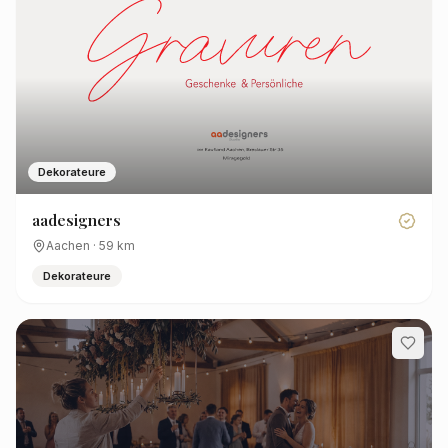
Dekorateure
aadesigners
Aachen
·
59
km
Dekorateure