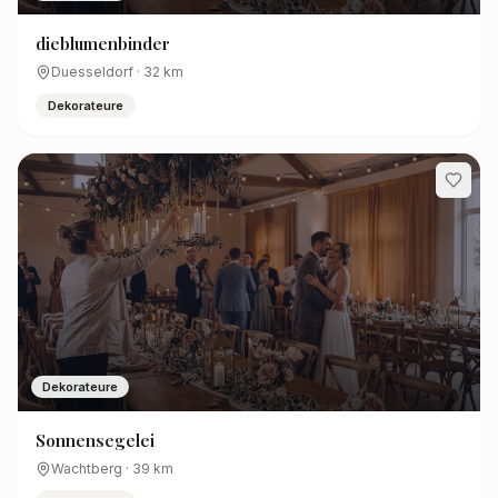
dieblumenbinder
Duesseldorf
·
32
km
Dekorateure
Dekorateure
Sonnensegelei
Wachtberg
·
39
km