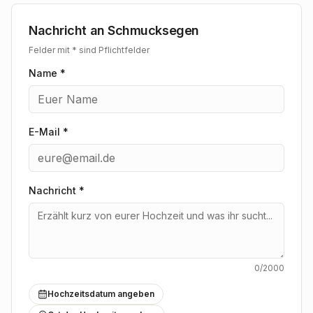
Atmosphäre, in der Ihre Wünsche und Vorstellungen
liebevoll im Mittelpunkt stehen.
Nachricht an
Schmucksegen
Felder mit * sind Pflichtfelder
Das Team von "Schmucksegen" nimmt sich die Zeit,
Name *
Ihre individuellen Geschichten und Vorstellungen
anzuhören. Ob Sie von klassischen Eleganz,
modernem Purismus oder einem ganz persönlichen
Entwurf träumen – die Expertise der Juweliere hilft
E-Mail *
Ihnen dabei, das Schmuckstück zu finden, das Ihre
Liebe perfekt widerspiegelt. Sie erwartet eine
kompetente Beratung, die sich durch Fachwissen und
ein feines Gespür für Ästhetik auszeichnet, sodass Sie
Nachricht
*
die richtigen Entscheidungen für diesen wichtigen Kauf
treffen können.
Lassen Sie sich bei "Schmucksegen" in Düsseldorf von
der Vielfalt und Qualität inspirieren. Sie erhalten nicht
0
/2000
nur ein Schmuckstück, sondern ein Versprechen, das
mit größter Sorgfalt und Leidenschaft für das
Hochzeitsdatum angeben
Handwerk ausgewählt oder gefertigt wird. Freuen Sie