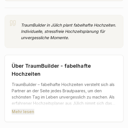
TraumBuilder in Jülich plant fabelhafte Hochzeiten.
Individuelle, stressfreie Hochzeitsplanung für
unvergessliche Momente.
Über
TraumBuilder - fabelhafte
Hochzeiten
TraumBuilder – fabelhafte Hochzeiten versteht sich als
Partner an der Seite jedes Brautpaares, um den
schönsten Tag im Leben unvergesslich zu machen. Als
erfahrener Hochzeitsplaner aus Jülich nimmt sich das
Team von TraumBuilder die Zeit, die Visionen jedes
Mehr lesen
Paares genau zu erfassen und in die Realität
umzusetzen. Von der ersten Idee bis zum letzten Tanz