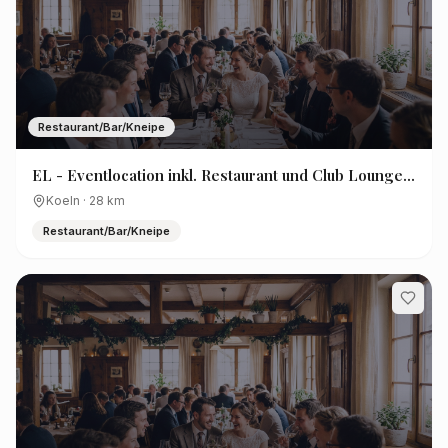
Restaurant/Bar/Kneipe
EL - Eventlocation inkl. Restaurant und Club Lounge
(OhJA Events)
Koeln
·
28
km
Restaurant/Bar/Kneipe