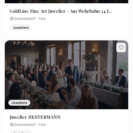
GoldLine Fine Art Juwelier - Am Wehrhahn 34 I
Goldankauf I Edelmetalle I Brillantschmuck
Duesseldorf
·
1
km
Juweliere
Juweliere
Juwelier HESTERMANN
Duesseldorf
·
1
km