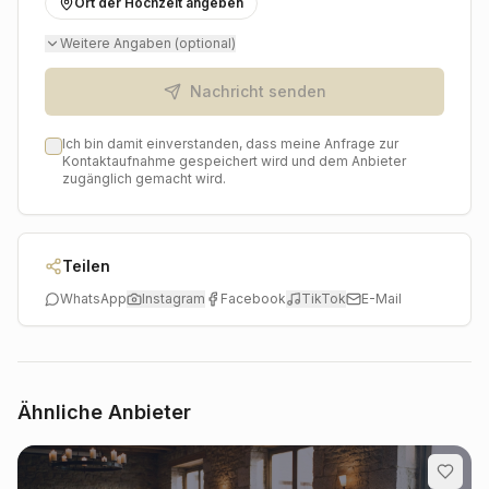
Ort der Hochzeit angeben
sich auf ein unvergessliches Einkaufserlebnis und ein
Symbol Ihrer Liebe, das ein Leben lang hält und Sie
Weitere Angaben (optional)
stets an Ihren besonderen Tag erinnert.
Nachricht senden
Ich bin damit einverstanden, dass meine Anfrage zur
Kontaktaufnahme gespeichert wird und dem Anbieter
zugänglich gemacht wird.
Teilen
WhatsApp
Instagram
Facebook
TikTok
E-Mail
Ähnliche Anbieter