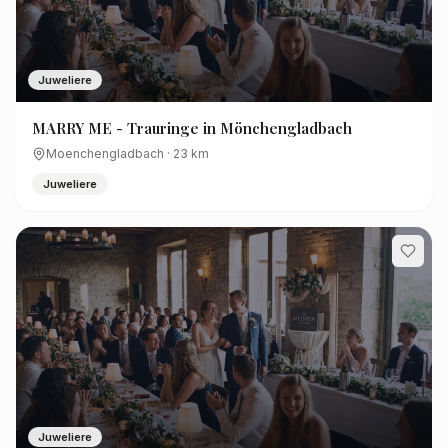
Juweliere
MARRY ME - Trauringe in Mönchengladbach
Moenchengladbach
·
23
km
Juweliere
Juweliere