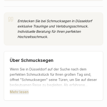
Entdecken Sie bei Schmucksegen in Düsseldorf
exklusive Trauringe und Verlobungsschmuck.
Individuelle Beratung für Ihren perfekten
Hochzeitsschmuck.
Über
Schmucksegen
Wenn Sie in Düsseldorf auf der Suche nach dem
perfekten Schmuckstück für Ihren großen Tag sind,
öffnet "Schmucksegen" seine Türen, um Sie auf dieser
bedeutsamen Reise zu begleiten. Als erfahrene
Juweliere wissen sie um die tiefe Symbolkraft, die ein
Mehr lesen
Verlobungs- oder Trauring in sich trägt. Hier finden Sie
nicht nur eine exquisite Auswahl an hochwertigen
Materialien und Designs, sondern auch eine