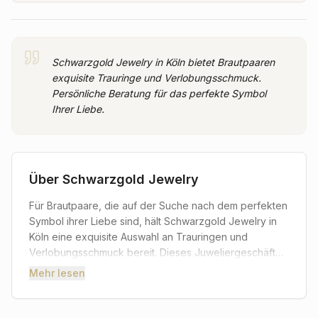
Schwarzgold Jewelry in Köln bietet Brautpaaren
exquisite Trauringe und Verlobungsschmuck.
Persönliche Beratung für das perfekte Symbol
Ihrer Liebe.
Über
Schwarzgold Jewelry
Für Brautpaare, die auf der Suche nach dem perfekten
Symbol ihrer Liebe sind, hält Schwarzgold Jewelry in
Köln eine exquisite Auswahl an Trauringen und
Verlobungsschmuck bereit. Dieses Juweliergeschäft
versteht es, traditionelle Handwerkskunst mit
Mehr lesen
zeitgenössischem Design zu verbinden, um Stücke zu
schaffen, die nicht nur am Hochzeitstag, sondern ein
Leben lang begeistern. Jedes Schmuckstück in der