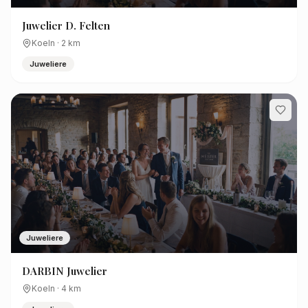
Juwelier D. Felten
Koeln
·
2
km
Juweliere
Juweliere
DARBIN Juwelier
Koeln
·
4
km