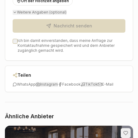
Ort der Hochzeit angeben
Inmitten der lebendigen Stadt Köln lädt Schwarzgold
Weitere Angaben (optional)
Jewelry dazu ein, in entspannter Atmosphäre in die
Welt des gehobenen Schmucks einzutauchen.
Nachricht senden
Brautpaare können sich darauf verlassen, dass sie hier
nicht nur wunderschöne Ringe finden, sondern auch
Ich bin damit einverstanden, dass meine Anfrage zur
eine Begleitung auf dem Weg zu einem ihrer
Kontaktaufnahme gespeichert wird und dem Anbieter
wichtigsten Symbole. Es ist das Versprechen von
zugänglich gemacht wird.
Qualität, Ästhetik und persönlichem Service, das
Schwarzgold Jewelry zu einem besonderen Erlebnis
auf der Hochzeitsreise macht.
Teilen
WhatsApp
Instagram
Facebook
TikTok
E-Mail
Ähnliche Anbieter