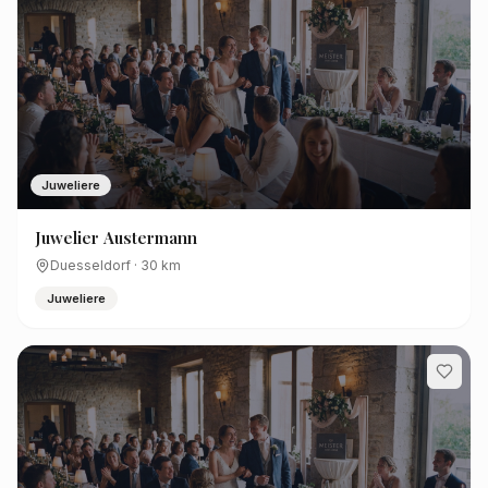
Juweliere
Juwelier Austermann
Duesseldorf
·
30
km
Juweliere