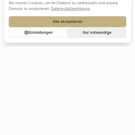
Wir nutzen Cookies, um Ihr Erlebnis zu verbessern und unsere
Dienste zu analysieren.
Datenschutzerklärung
Alle akzeptieren
Einstellungen
Nur notwendige
Beliebte Städte
Hochzeit
Berlin
Hochzeit
Hamburg
Hochzeit
München
Hochzeit
Köln
Hochzeit
Frankfurt
Hochzeit
Stuttgart
Hochzeit
Düsseldorf
Hochzeit
Leipzig
Hochzeit
Dresden
Hochzeit
Hannover
Hochzeit
Nürnberg
Hochzeit
Bremen